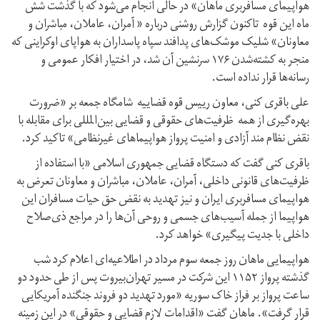
هواپیمای مسافربری ماهان» در حالی انجام می‌شود که با گذشت شش
ماه این قوه تاکنون گزارش روشنی درباره « آمران، عاملان، مباشران و
معاونان» شلیک موشک‌های پدافند سپاه پاسداران به هواپای اوکراینی که
منجر به کشته‌شدن ۱۷۶ سرنشین آن شد، در اختیار افکار عمومی و
رسانه‌ها قرار نداده است.
علی باقری کنی، معاون رییس قوه قضاییه شامگاه جمعه بر «ضرورت
بهره‌گیری از همه ظرفیت‌های حقوقی و قضایی بین‌المللی برای مقابله با
نقض نظام مند آزادی و امنیت پرواز هواپیماهای غیرنظامی» تاکید کرد.
باقری کنی گفت که دستگاه قضایی جمهوری اسلامی «با استفاده از
ظرفیت‌های قانونی داخلی، آمران، عاملان، مباشران و معاونان تعرض به
هواپیمای مسافربری ایران و نیز تهدید به نقض حق حیات مسافران این
هواپیما از جمله آسیب‌های جسمی و روحی آن‌ها را در مراجع ذی‌صلاح
داخلی با جدیت پیگیری» خواهد کرد.
هواپیمایی ماهان روز جمعه سوم مرداد در اطلاعیه‌ای اعلام کرد شب
گذشته پرواز ۱۱۵۲ این شرکت در مسیر تهران‌بیروت پس از طی حدود دو
ساعت پرواز بر فراز خاک سوریه «مورد تهدید دو فروند جنگنده آمریکایی
قرار گرفت». ماهان گفت «اقدامات لازم قضایی و حقوقی» در این زمینه