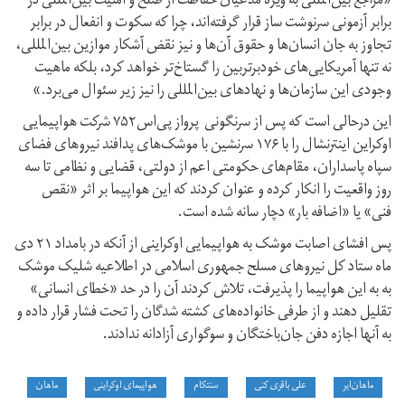
«مراجع بین‌المللی به ویژه مدعیان حفاظت از صلح و امنیت بین‌المللی در
برابر آزمونی سرنوشت ساز قرار گرفته‌اند، چرا که سکوت و انفعال در برابر
تجاوز به جان انسان‌ها و حقوق آن‌ها و نیز نقض آشکار موازین بین‌المللی،
نه تنها آمریکایی‌های خودبرتربین را گستاخ‌تر خواهد کرد، بلکه ماهیت
وجودی این سازمان‌ها و نهادهای بین‌المللی را نیز زیر سئوال می‌برد.»
این درحالی است که پس از سرنگونی پرواز پی‌اس۷۵۲ شرکت هواپیمایی
اوکراین اینترنشال را با ۱۷۶ سرنشین با موشک‌های پدافند نیروهای فضای
سپاه پاسداران، مقام‌های حکومتی اعم از دولتی، قضایی و نظامی تا سه
روز واقعیت را انکار کرده و عنوان کردند که این هواپیما بر اثر «نقص
فنی» یا «اضافه بار» دچار سانه شده است.
پس افشای اصابت موشک به هواپیمایی اوکراینی از آنکه در بامداد ۲۱ دی
ماه ستاد کل نیروهای مسلح جمهوری اسلامی در اطلاعیه شلیک موشک
به به این هواپیما را پذیرفت، تلاش کردند آن را در حد «خطای انسانی»
تقلیل دهند و از طرفی خانواده‌های کشته شدگان را تحت فشار قرار داده و
به آنها اجازه دفن جان‌باختگان و سوگواری آزادانه ندادند.
ماهان‌ایر
علی باقری کنی
سنتکام
هواپیمای اوکراینی
ماهان