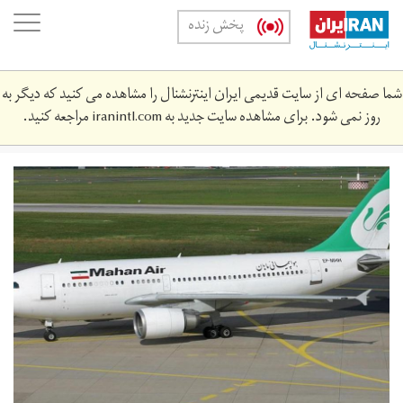
Skip
oggle
پخش زنده
to
ation
main
content
شما صفحه ای از سایت قدیمی ایران اینترنشنال را مشاهده می کنید که دیگر به
روز نمی شود. برای مشاهده سایت جدید به
iranintl.com
مراجعه کنید.
airbus-
a310-
353535-
3424.jpg