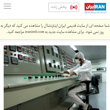
Skip
oggle
پخش زنده
to
ation
main
content
شما صفحه ای از سایت قدیمی ایران اینترنشنال را مشاهده می کنید که دیگر به
روز نمی شود. برای مشاهده سایت جدید به
iranintl.com
مراجعه کنید.
n-
i-
2332-
22.‎2.‎2021-
35448.jpg