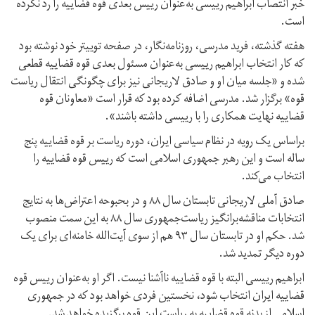
خبر انتصاب ابراهیم رییسی به‌عنوان رییس بعدی قوه قضاییه را رد نکرده
است.
هفته گذشته، فرید مدرسی، روزنامه‌نگار، در صفحه توییتر خود نوشته بود
که کار انتخاب ابراهیم رییسی به‌عنوان مسئول بعدی قوه قضاییه قطعی
شده و «جلسه میان او و صادق لاریجانی نیز برای چگونگی انتقال ریاست
قوه» برگزار شد. مدرسی اضافه کرده بود که قرار است «معاونان قوه
قضاییه نهایت همکاری را با رییسی داشته باشند».
براساس یک رویه در نظام سیاسی ایران، دوره ریاست بر قوه قضاییه پنج
ساله است و این رهبر جمهوری اسلامی است که رییس قوه قضاییه را
انتخاب می‌کند.
صادق آملی لاریجانی تابستان سال ۸۸ و در بحبوحه اعتراض‌ها به نتايج
انتخابات مناقشه‌برانگیز ریاست‌جمهوری سال ۸۸ به این سمت منصوب
شد. حکم او در تابستان سال ۹۳ هم از سوی آیت‌الله خامنه‌ای برای یک
دوره دیگر تمدید شد.
ابراهیم رییسی البته با قوه قضاییه نا‌آشنا نیست. اگر او به‌عنوان رییس قوه
قضاییه ایران انتخاب شود، نخستین فردی خواهد بود که در جمهوری
اسلامی از بدنه قوه قضاییه به ریاست این قوه برگزیده خواهد شد.