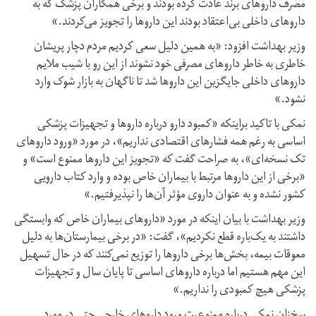
مصرف داروهای برند عادت کرده بودند و برخی همکاران پزشک که به
داروهای داخلی بی‌اعتقاد بودند این داروها را تجویز می‌کردند.»
وزیر بهداشت افزود: «به همین دلیل سعی کردیم مردم دچار پریشان
خاطری به خاطر داروهای مصرفی خود نشوند از این رو با شیب ملایم
داروهای داخلی جایگزین این داروها شد تا ناگهان به بازار شوک وارد
نشود.»
نمکی با تاکید براینکه «کمبود دارو درباره داروها و تجهیزات پزشکی
اساسی به رغم همه فشارهای اقتصادی نداریم»، در مورد «ورود داروهای
تک نسخه‌ای»، به صراحت گفت که «تجویز این داروها ممنوع است» و
«برخی از این داروها مرتبط با بیماران خاص بوده و وارد کتاب دارویی
کشور نشده و به عنوان داروی مؤثر آن‌ها را نپذیرفتیم.»
وزیر بهداشت با بیان اینکه در مورد «داروهای بیماران خاص که وابستگی
داشتند به یک‌باره قطع نکردیم»، گفت: «در برخی بیمارستان‌ها به دلیل
معوقات بیمه، بخش‌ها برخی داروها را توزیع نمی‌کنند که در حال تسهیل
این مهم هستیم اما درباره داروهای اساسی تا پایان سال و تجهیزات
پزشکی هیچ کمبودی را نداریم.»
سخنان نمکی درباره ممنوعیت ورود داروهای خارجی حتی در مورد