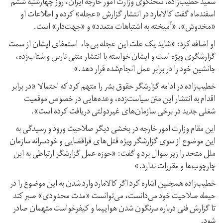
سعید خطیب‌زاده،‌ سخنگوی وزارت امور خارجه ایران، روز چهارشنبه ششم
اسفندماه گفت کالامارد در انتشار گزارش «عجله» کرده و اطلاعات او
«مخدوش»، «آمیخته به اشتباهات متعدد» و «جهت‌دار» است.
او اضافه کرد: «شاید یک علت این عجله بی‌جا، استعفای ایشان از سمت
گزارشگری ویژه است و ایشان خواسته با انتشار متنی نارس و شتاب‌زده،‌
جانشین خود را در برابر عمل انجام‌شده قرار دهد.»
خطیب‌زاده در ادامه گزارشگر حقوق بشر را متهم کرد که احتمالا «در برابر
اقدام به انتشار این متن سیاست‌زده،‌ وعده‌هایی در خصوص موقعیت
شغلی جدید در برخی سازمان‌های غیردولتی دریافت کرده است».
این مقام وزارت امور خارجه در بخشی دیگر صلاحیت ورود و رسیدگی به
این موضوع از سوی گزارشگر ویژه قتل‌های فراقضایی و خودسرانه سازمان
ملل متحد را زیر سوال برد و گفت: «حوزه عمل گزارشگر ارتباطی به این
چارچوب‌ها و مقررات ندارد.»
خطیب‌زاده همچنین اشاره کرد اگر کالامارد وارد شدن به این موضوع را در
حیطه صلاحیت خود می‌دانست، می‌توانست «مدت محدودی» صبر کند
تا گزارش فنی درباره سرنگون شدن هواپیما و کیفرخواست متهمان صادر
شود.