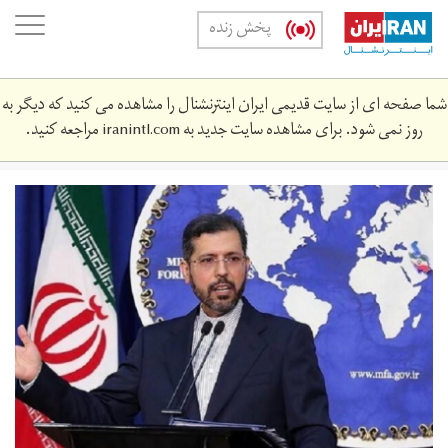
Skip
oggle
پخش زنده
to
ation
main
content
شما صفحه ای از سایت قدیمی ایران اینترنشنال را مشاهده می کنید که دیگر به
روز نمی شود. برای مشاهده سایت جدید به
iranintl.com
مراجعه کنید.
1003987_764_1.jpg