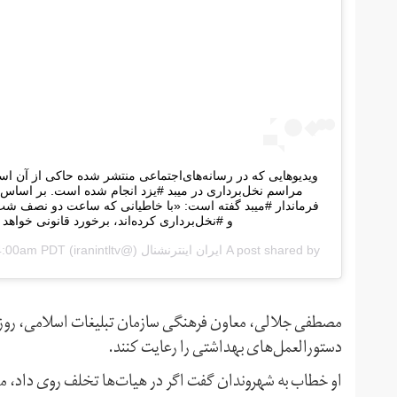
‌ ویدیوهایی که در رسانه‌های‌اجتماعی منتشر شده حاکی از آن ا
مراسم نخل‌برداری در میبد #یزد انجام شده است. بر اساس
فرماندار #میبد گفته است: «با خاطیانی که ساعت دو نصف شب 
و #نخل‌برداری کرده‌اند، برخورد قانونی خواهد
A post shared by
ایران اینترنشنال
(@iranintltv‏) on
 4:00am PDT
دستورالعمل‌های بهداشتی را رعایت کنند.
او خطاب به شهروندان گفت اگر در هیات‌ها تخلف روی داد، می‌تو