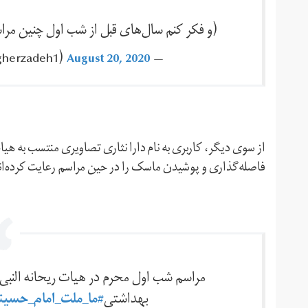
(و فکر کنم سال‌های قبل از شب اول چنین مر
August 20, 2020
— Mohammad Bagherzadeh ‪(@mbagherzadeh1)‬
از سوی دیگر، کاربری به نام دارا نثاری تصاویری منتسب به هیا
فاصله‌گذاری و پوشیدن ماسک را در حین مراسم رعایت کرده‌ان
مراسم شب اول محرم در هیات ریحانه النبی 
بهداشتی
#ما_ملت_امام_حسین