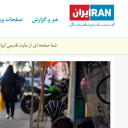
Skip
to
main
خبر و گزارش
صفحات ویژ
content
شما صفحه ای از سایت قدیمی ایران 
tehran-
34423442-
21.jpg