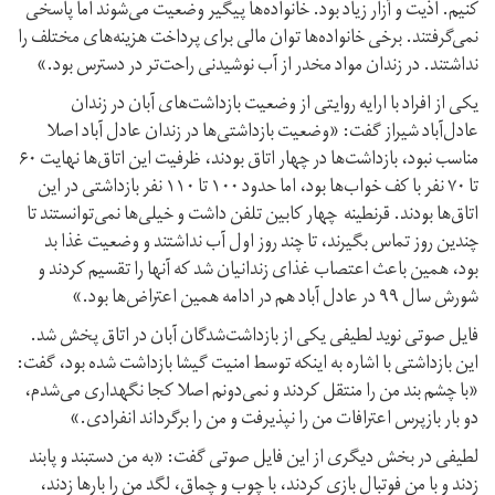
کنیم. اذیت و آزار زیاد بود. خانواده‌ها پیگیر وضعیت می‌شوند اما پاسخی
نمی‌گرفتند. برخی خانواده‌ها توان مالی برای پرداخت هزینه‌های مختلف را
نداشتند. در زندان مواد مخدر از آب نوشیدنی راحت‌تر در دسترس بود.»
یکی از افراد با ارایه روایتی از وضعیت بازداشت‌های آبان در زندان
عادل‌آباد شیراز گفت: «وضعیت بازداشتی‌‌ها در زندان عادل آباد اصلا
مناسب نبود، بازداشت‌ها در چهار اتاق بودند، ظرفیت این اتاق‌ها نهایت ۶۰
تا ۷۰ نفر با کف خواب‌ها بود، اما حدود ۱۰۰ تا ۱۱۰ نفر بازداشتی در این
اتاق‌ها بودند. قرنطینه چهار کابین تلفن داشت و خیلی‌ها نمی‌توانستند تا
چندین روز تماس بگیرند، تا چند روز اول آب نداشتند و وضعیت غذا بد
بود، همین باعث اعتصاب غذای زندانیان شد که آنها را تقسیم کردند و
شورش سال ۹۹ در عادل آباد هم در ادامه همین اعتراض‌ها بود.»
فایل صوتی نوید لطیفی یکی از بازداشت‌شدگان آبان در اتاق پخش شد.
این بازداشتی با اشاره به اینکه توسط امنیت گیشا بازداشت شده بود، گفت:
«با چشم بند من را منتقل کردند و نمی‌دونم اصلا کجا نگهداری می‌شدم،
دو بار بازپرس اعترافات من را نپذیرفت و من را برگرداند انفرادی.»
لطیفی در بخش دیگری از این فایل صوتی گفت: «به من دستبند و پابند
زدند و با من فوتبال بازی کردند، با چوب و چماق، لگد من را بارها زدند،