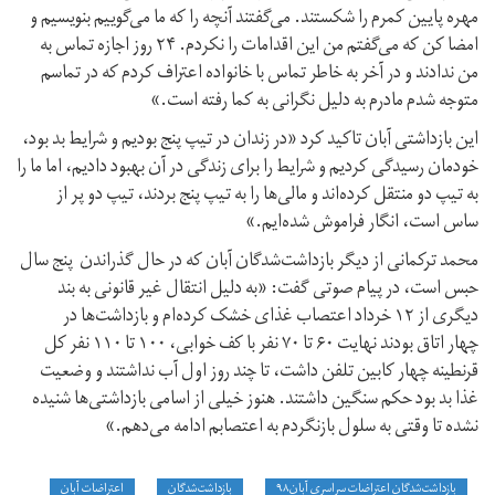
مهره پایین کمرم را شکستند. می‌گفتند آنچه را که ما می‌گوییم بنویسیم و
امضا کن که می‌گفتم من این اقدامات را نکردم. ۲۴ روز اجازه تماس به
من ندادند و در آخر به خاطر تماس با خانواده اعتراف کردم که در تماسم
متوجه شدم مادرم به دلیل نگرانی به کما رفته است.»
این بازداشتی آبان تاکید کرد «در زندان در تیپ پنج بودیم و شرایط بد بود،
خودمان رسیدگی کردیم و شرایط را برای زندگی در آن بهبود دادیم، اما ما را
به تیپ دو منتقل کرده‌اند و مالی‌ها را به تیپ پنج بردند، تیپ دو پر از
ساس است، انگار فراموش شده‌ایم.»
محمد ترکمانی از دیگر بازداشت‌شدگان آبان که در حال گذراندن پنج سال
حبس است، در پیام صوتی گفت: «به دلیل انتقال غیر قانونی به بند
دیگری از ۱۲ خرداد اعتصاب غذای خشک کرده‌ام و بازداشت‌ها در
چهار اتاق بودند نهایت ۶۰ تا ۷۰ نفر با کف خوابی، ۱۰۰ تا ۱۱۰ نفر کل
قرنطینه چهار کابین تلفن داشت، تا چند روز اول آب نداشتند و وضعیت
غذا بد بود حکم سنگین داشتند. هنوز خیلی از اسامی بازداشتی‌ها شنیده
نشده تا وقتی به سلول بازنگردم به اعتصابم ادامه می‌دهم.»
بازداشت‌شدگان اعتراضات سراسری آبان۹۸
بازداشت‌شدگان
اعتراضات آبان