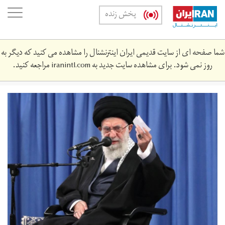
Skip
oggle
پخش زنده
to
ation
main
content
شما صفحه ای از سایت قدیمی ایران اینترنشنال را مشاهده می کنید که دیگر به
روز نمی شود. برای مشاهده سایت جدید به
iranintl.com
مراجعه کنید.
khamnei-
29.‎10.‎99-
54-
10.jpg