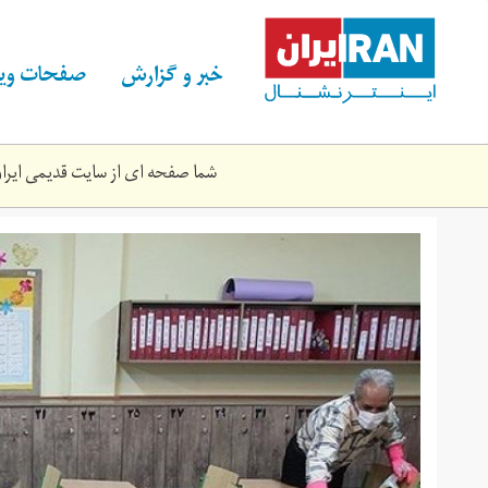
Skip
to
main
خبر و گزارش
صفحات ویژ
content
شما صفحه ای از سایت قدیمی ایران 
1398120612265787019783394.jpg