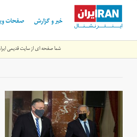
Skip
to
main
خبر و گزارش
صفحات ویژ
content
شما صفحه ای از سایت قدیمی ایران 