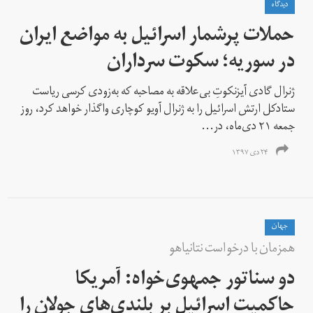
دیدگاه
حملات پرشمار اسرائیل به مواضع ایران
در سوریه؛ سکوت سرداران
ژنرال گادی آیزنکوتِ بی‌علاقه به مصاحبه که به‌زودی کرسی ریاست
ستادکل ارتش اسرائیل را به ژنرال آویو کوچاری واگذار خواهد کرد، روز
جمعه ۲۱ دی‌ماه، در...
۲۴ دی ۱۳۹۷
جهان
همزمان با درخواست نتانیاهو
دو سناتور جمهوی‌خواه: آمریکا
حاکمیت اسرائیل بر بلندی‌های جولان را