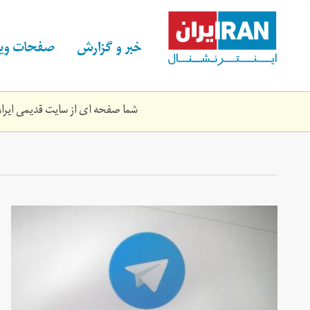
Skip
to
main
خبر و گزارش
صفحات ویژ
content
شما صفحه ای از سایت قدیمی ایران 