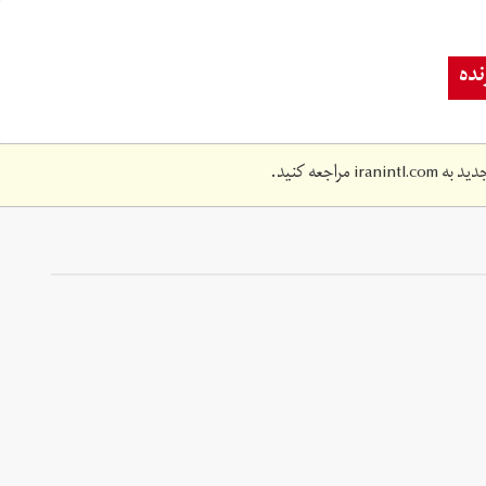
ده
دید به
iranintl.com
مراجعه کنید.