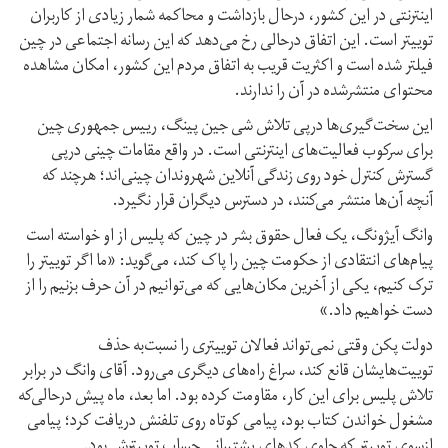
اینترنتی در این کشور، درحال بازداشت و محاکمه شمار زیادی از کاربران
توییتر است. این اتفاق درحالی رخ می‌دهد که این رسانه اجتماعی در چین
فیلتر شده است و اکثریت قریب به اتفاق مردم این کشور، امکان مشاهده
محتوای منتشرشده در آن را ندارند.
این سخت‌گیری‌ها درپی تلاش شی جین پینگ، رییس جمهوری چین
برای سرکوب فعالیت‌های اینترنتی است. در واقع مقامات چینی درپی
گسترش کنترل خود روی زندگی آنلاین شهروندان چینی‌اند؛ هرچند که
آنچه آن‌ها منتشر می‌کنند، در دسترس دیگران قرار نگیرد.
وانگ آیژونگ، یک فعال حقوق بشر در چین که پلیس از او خواسته است
پیام‌های انتقادی از حکومت چین را پاک کند، می‌گوید: «ما اگر توییتر را
ترک کنیم، یکی از آخرین مکان‌هایی که می‌توانیم در آن حرف بزنیم را از
دست خواهیم داد.»
دولت پکن وقتی نمی‌تواند فعالان توییتری را نسبت‌به حذف
توییت‌هایشان قانع کند، سراغ راه‌های دیگری می‌رود. آقای وانگ در برابر
تلاش پلیس برای این کار، مقاومت کرده بود. اما بعد، ماه پیش درحالی‌که
مشغول خواندن کتاب بود، پیامی کوتاه روی تلفنش دریافت کرد؛ پیامی
ازسوی توییتر که حاوی کدهای پشتیبانی حساب توییترش بود.