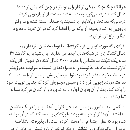
هوانگ چنگ‌چنگ، یکی از کاربران توییتر در چین که بیش از ۸۰۰۰
دنبال‌کننده دارد، می‌گوید به‌مدت هشت ساعت از او بازجویی کردند،
درحالی‌که دست‌ها و پاهایش با دستبند به صندلی بسته شده بود. وقتی
بازجویی به اتمام رسید، او برگه‌ای را امضا کرد که در آن تعهد داده بود
دیگر سراغ توییتر نرود.
افرادی که مورد بازجویی قرار گرفته‌اند، لزوما بیشترین طرفداران یا
دنبال‌کنندگان را در شبکه‌های اجتماعی ندارند. پان شیدیان، کارمند ۴۷
ساله یک شرکت ساختمانی با حدود ۴۰۰۰ دنبال کننده در توییتر، اثر یک
کارتونیست مخالف حکومت را به‌همراه نقدی نسبت‌به سرکوب حقوق‌بشر
در حساب خود منتشر کرده بود. نوامبر سال پیش، پلیس او را به‌مدت ۲۰
ساعت مورد بازجویی قرار داد و سپس مجبورش کرد که چندین توییت خود
را پاک کند. بعد از آن به پان اجازه داده‌اند برود و او گمان می‌کرد مساله
تمام شده است.
اما کمی بعد، ماموران پلیس به محل کارش آمدند و او را در یک ماشین
انداختند. آن‌ها از او خواسته بودند تا برگه‌ای را امضا کند که در آن نوشته
شده بود که نظم اجتماعی را مختل کرده است. او پذیرفت. بلافاصله
ماموران برگه دیگری را نشانش دادند که خبر از بازداشتش می‌داد. او دو