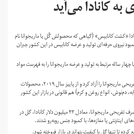
به کانادا می‌آید
ترال کانادا «کشت کانابیس» (گیاهی که محصولش گُل یا ماریجوانا نام
مبود نیروی حرفه‌ای تولید و عرضه کانابیس در این کشور جبران
ا چهار ساله مرتبط به تولید و عرضه ماریجوانا را به فهرست مواد
کانادا در سال ۲۰۰۱ مصرف درمانی و در اکتبر ۲۰۱۸، مصرف تفریحی ماریجوانا را آزاد کرد و از پاییز سال ۲۰۱۹، محصولات
، دم‌نوش، انواع روغن و کرم) هم قانونی در بازار این کشور
آمارهای اولیه می‌گویند که در دو هفته نخست پس از آزادی مصرف تفریحی ماریجوانا، معادل ۴۳ میلیون دلار کانادا، گل در
 اینترنتی یا مغازه‌ها، با کمبود جنس روبه‌رو شدند.
ده تا تنها گل با کیفیت بتواند در بازار فروخته شود.