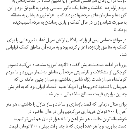
دولت در آن زمان هم نقشی اساسی و یا تعیین‌کننده در کمک‌رسانی به
مردم زلزله‌زده نداشت و فقط یک مانور سیاسی چند‌روزه ناموفق بود و این
گروه‌ها و سازمان‌های مردم‌نهاد بودند که با اعزام نیرو‌هایشان به منطقه،
به‌صورت شبانه‌‌روزی در حال کمک و یاری رساندن به مردم آسیب‌دیده
بودند.»
در مواقع حساس پس از زلزله، پادگان ارتش سرپل‌ذهاب نیروهایی را برای
کمک به مناطق زلزله‌زده اعزام کرده بود و به مردم آن مناطق کمک فراوانی
شد.
پوریا در ادامه صحبت‌هایش گفت: «آنچه امروزه مشاهده می‌کنید تصویر
کوچکی از مشکلات و نارضایتی مردم آن مناطق به شمار می‌رود و ما مردم
کرمانشاه هم از شدت زلزله شانس نداشتیم و هم از چنین حادثه‌ای که
هم‌زمان با تشدید تحریم‌های آمریکا علیه اقتصاد ایران بود که به افزایش
چندین برابری قیمت‌ مصالح ساختمانی منجر شد.
برای مثال، زمانی که قصد بازسازی و ساخت‌و‌ساز منازل را داشتیم، هر متر
آهن را ۷۰۰ تومان خریداری می‌کردیم ولی در حال حاضر، در
خوشبینانه‌ترین حالت، هر متر آهن را با ٥ هزار تومان هم نمی‌توانیم به
دست بیاوریم و یا هر عدد آجری که تا چند وقت پیش، ۳۰۰ تومان قیمت