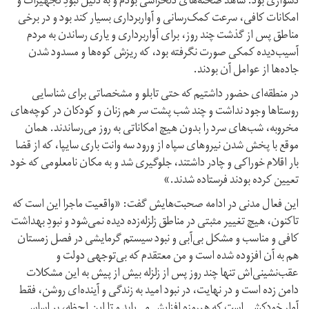
دشواری بود. شاهد صحنه‌های دلخراشی بودم و به دلیل نبودِ تجهیزات و
امکانات کافی، سرعت کمک‌رسانی و آواربرداری بسیار کند بود و در برخی
مناطق پس از گذشت چند روز، برای آواربرداری و یاری رساندن به مردم
آسیب‌دیده کمکی صورت نگرفته بود، که ریزش کوه‌ها و مسدود شدن
جاده‌ها از عوامل آن بودند.
در منطقه‌ای حضور داشتیم که حتی تابلو و مشخصاتی برای شناسایی
روستا‌ها وجود نداشت و چند شب پشت سر هم زنان و کودکان در کوچه‌های
مخروبه، شب‌های سرد را بدون هیچ امکاناتی به روز می‌رساندند. همان
موقع با پخش شدن نیروهای سپاه از ورود سه وانت‌ باری سایپا، که از قضا
بار اقلام خوراکی و چادر داشتند، جلوگیری شد و به مکان نامعلومی که خود
تعیین کرده بودند فرستاده شدند.»
این فعال مدنی در ادامه صحبت‌هایش گفت: «واقعیت ماجرا این است که
تاکنون، هیچ تغییر مثبتی در مناطق زلزله‌زده دیده نمی‌شود و نبودِ بهداشت
کافی و مناسب و مشکل بی‌آبی و نبود سیستم گرمایشی در فصل زمستان
هم به آن افزوده شده است و من معتقدم که بی‌توجهی دولت و
عقب‌نشینی‌اش تنها چند روز پس از زلزله بیش از پیش به این مشکلات
دامن زده است و در نهایت، در نبود امید به زندگی و آینده‌ای روشن، فقط