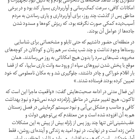
دشواری بود. شاهد صحنه‌های دلخراشی بودم و به دلیل نبودِ تجهیزات و
امکانات کافی، سرعت کمک‌رسانی و آواربرداری بسیار کند بود و در برخی
مناطق پس از گذشت چند روز، برای آواربرداری و یاری رساندن به مردم
آسیب‌دیده کمکی صورت نگرفته بود، که ریزش کوه‌ها و مسدود شدن
جاده‌ها از عوامل آن بودند.
در منطقه‌ای حضور داشتیم که حتی تابلو و مشخصاتی برای شناسایی
روستا‌ها وجود نداشت و چند شب پشت سر هم زنان و کودکان در کوچه‌های
مخروبه، شب‌های سرد را بدون هیچ امکاناتی به روز می‌رساندند. همان
موقع با پخش شدن نیروهای سپاه از ورود سه وانت‌ باری سایپا، که از قضا
بار اقلام خوراکی و چادر داشتند، جلوگیری شد و به مکان نامعلومی که خود
تعیین کرده بودند فرستاده شدند.»
این فعال مدنی در ادامه صحبت‌هایش گفت: «واقعیت ماجرا این است که
تاکنون، هیچ تغییر مثبتی در مناطق زلزله‌زده دیده نمی‌شود و نبودِ بهداشت
کافی و مناسب و مشکل بی‌آبی و نبود سیستم گرمایشی در فصل زمستان
هم به آن افزوده شده است و من معتقدم که بی‌توجهی دولت و
عقب‌نشینی‌اش تنها چند روز پس از زلزله بیش از پیش به این مشکلات
دامن زده است و در نهایت، در نبود امید به زندگی و آینده‌ای روشن، فقط