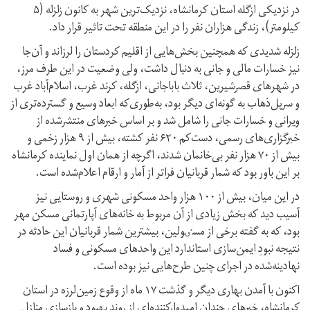
در نزدیکی ازگله استان کرمانشاه، نزدیک‌ترین شهر به کانون زلزله (۵
کیلومتر)، زندگی هزاران نفر را در این منطقه تحت تاثیر قرار داد.
زلزله‌ شدیدی که همچنین بخش‌هایی از اقلیم کردستان را لرزاند و آن‌جا
نیز خسارات مالی و جانی به دنبال داشت، ولی وضعیت در این طرف مرز،
در شهرهای قصرشیرین، ثلاث باباجانی، ازگله، کرند غرب، اسلام‌آباد غرب
و سرپل‌ذهاب به گونه‌ای دیگر بود، به‌طوری‌که ابعاد وسیع و گسترده‌تری از
ویرانی‌ و خسارات جانی را شامل شد و بر اساس خبرهای منتشر‌شده از
خبرگزاری‌های رسمی، دست‌کم ۶۲۰ نفر کشته، بیش از ۹ هزار زخمی و
بیش از ۷۰ هزار نفر بی‌خانمان شدند، اگرچه از همان اول نماینده کرمانشاه
بر این باور بود که شمار قربانیان فراتر از آمار و ارقام اعلام‌شده است.
در این میان، بیش از ۱۰۰ هزار واحد مسکونی شهری و روستایی نیز
آسیب دید که بخش زیادی از آن مربوط به خانه‌های آپارتمانی مسکن مهر
بود، که به گفته برخی از مسٸولین، بیشترین شمار قربانیان این حادثه در
نتیجه نبودِ ایمن‌سازی استاندارد این واحد‌های مسکونی و فساد
نهادینه‌شده در اجرای چنین طرح‌هایی نیز بوده است.
اکنون با آمدن بهاری دیگر و گذشت ۱۷ ماه از وقوع زمین‌لرزه در استان
کرمانشاه، خبرهای چندان امیدوارکننده‌ای از روند بهبود و بازسازی منازل