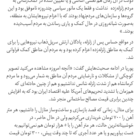
دولت در آن زمان هم نقشی اساسی و یا تعیین‌کننده در کمک‌رسانی به
مردم زلزله‌زده نداشت و فقط یک مانور سیاسی چند‌روزه ناموفق بود و این
گروه‌ها و سازمان‌های مردم‌نهاد بودند که با اعزام نیرو‌هایشان به منطقه،
به‌صورت شبانه‌‌روزی در حال کمک و یاری رساندن به مردم آسیب‌دیده
بودند.»
در مواقع حساس پس از زلزله، پادگان ارتش سرپل‌ذهاب نیروهایی را برای
کمک به مناطق زلزله‌زده اعزام کرده بود و به مردم آن مناطق کمک فراوانی
شد.
پوریا در ادامه صحبت‌هایش گفت: «آنچه امروزه مشاهده می‌کنید تصویر
کوچکی از مشکلات و نارضایتی مردم آن مناطق به شمار می‌رود و ما مردم
کرمانشاه هم از شدت زلزله شانس نداشتیم و هم از چنین حادثه‌ای که
هم‌زمان با تشدید تحریم‌های آمریکا علیه اقتصاد ایران بود که به افزایش
چندین برابری قیمت‌ مصالح ساختمانی منجر شد.
برای مثال، زمانی که قصد بازسازی و ساخت‌و‌ساز منازل را داشتیم، هر متر
آهن را ۷۰۰ تومان خریداری می‌کردیم ولی در حال حاضر، در
خوشبینانه‌ترین حالت، هر متر آهن را با ٥ هزار تومان هم نمی‌توانیم به
دست بیاوریم و یا هر عدد آجری که تا چند وقت پیش، ۳۰۰ تومان قیمت