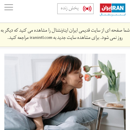
Skip
oggle
پخش زنده
to
ation
main
content
شما صفحه ای از سایت قدیمی ایران اینترنشنال را مشاهده می کنید که دیگر به
روز نمی شود. برای مشاهده سایت جدید به
iranintl.com
مراجعه کنید.
pexels-
ron-
lach-
9642301.jpg