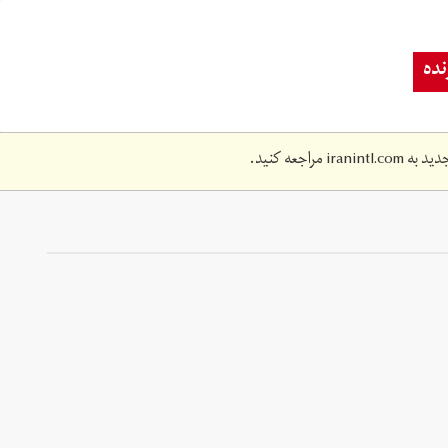
ده
دید به
iranintl.com
مراجعه کنید.