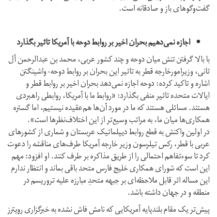
گفت‌وگوهای باز و صادقانه است.
اجازه نمی‌دهیم بحران اخیر بر روابط دوحه با آمریکا تاثیر بگذارد
با بالا گرفتن تنش میان دوحه و چند کشور عربی، محمد بن عبدالرحمن آل
ثانی، وزیرامورخارجه قطر به تاثیر این بحران بر روابط دوحه- واشینگتن
اشاره و تاکید کرده: دوحه اجازه نمی‌دهد بحران اخیر بر روابط قطر و
ایالات متحده تاثیر منفی بگذارد: «روابط ما با آمریکا، روابطی راهبردی
هستند. مسائلی هستند که ما در مورد آن‌ها هم‌عقیده نیستیم، اما گستره
همکاری‌ها میان ما، به مراتب وسیع‌تر از این اختلاف‌نظرها است».
در اولین واکنش به قطع روابط دیپلماتیک عربستان و شماری از کشورهای
عربی با قطر، رکس تیلرسون وزیر خارجه آمریکا طرف‌های مناقشه را دعوت
کرد تا سوءتفاهم احتمالی را از طریق مذاکره بر طرف کنند. او افزود: مهم
این است که شورای همکاری خلیج فارس متحد باقی بماند و انتظار ندارم
این مساله اثر قابل ملاحظه‌ای بر جبهه متحدِ مبارزه علیه تروریسم در
منطقه و در جهان داشته باشد.
پیش‌تر یک مقام بلندپایه آمریکایی که نامش فاش نشده به خبرگزاری رویترز