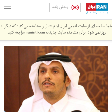
Skip
oggle
پخش زنده
to
ation
main
content
شما صفحه ای از سایت قدیمی ایران اینترنشنال را مشاهده می کنید که دیگر به
روز نمی شود. برای مشاهده سایت جدید به
iranintl.com
مراجعه کنید.
1cf79126-
e21d-
4f6e-
a684-
e4c88289fa9a_w1023_r1_s.jpg