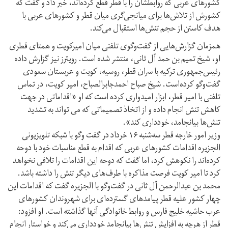
کشورهای عربی که روابطشان را با قطر قطع کرده‌اند، خبر داد و گفت که
کشورش از تلاش‌ها برای میانجی‌گری میان قطر و کشورهای عربی با
هدف کاستن از حجم تنش‌ها استقبال می‌کند.
همزمان گزارش‌هایی از گفت‌وگوی تلفنی میان امیرکویت و همتای قطری
او، شیخ تمیم بن حمد آل ثانی، منتشر شده است. رویترز نیز گزارش داده
رئیس‌جمهوری ترکیه با سران قطر، روسیه، کویت و عربستان سعودی
گفت‌وگو کرده‌است. شیخ صباح احمدجابرالصباح، امیر کویت، در تماس
تلفنی با امیر قطر، ابزار امیدواری کرده است که او «اقداماتی در جهت
کاهش تنش انجام داده و از اتخاذ تصمیماتی که می تواند به تشدید
تنش‌ها بیانجامد، خودداری کند».
وزیر امور خارجه قطر سه‌شنبه ۱۶ خرداد در گفت وگو با شبکه تلویزیونی
الجزیره اقدامات کشورهای عربی که اقدام به قطع مناسبات خود با دوحه
کرده‌اند را نکوهش کرد، اما گفت که دوحه این اقدامات را تلافی نخواهد
کرد تا امیر کویت فرصت مذاکره با طرف‌های دیگر تنش را داشته باشد.
محمد بن عبدالرحمن آل ثانی در گفت‌وگو با الجزیره گفت که اقدامات این
چهار کشور علیه قطر پیامدهای گسترده‌ای برای شهروندان کشورهای
عرب حاشیه خلیج فارس و روابط خانوادگی آنها گذاشته است. او افزود:
قطر از هرچه به افزایش تنش‌ها بیانجامد خودداری می‌کند و خواستار انجام