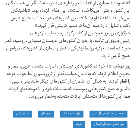
گفته بود: «بسیاری از اقدامات و رفتارهای قطر، باعث نگرانی همسایگان
این کشور و حتی آمریکا شده است». این مقام افزوده بود: «واشینگتن
نمی‌خواهد شاهد تداوم شکاف بین کشورهای عرب حاشیه خلیج فارس
باشد و تمایل دارد همه آن‌ها در مسیر درستی قرار گیرند»
خبرگزاری رویترز همچنین از گفت‌وگوی رجب طیب اردوغان،
رئیس‌جمهوری ترکیه، با رهبران کشورهای عربستان سعودی، روسیه، قطر
خبر داده است. ترکیه روابط نزدیکی با قطر و شماری از کشورهای پیرامون
خلیج فارس دارد.
روز دوشنبه ۱۵ خرداد، کشورهای عربستان، امارات متحده عربی، مصر و
بحرین اعلام کردند که به دلیل حمایت قطر از تروریسم روابط خود با دوحه
را قطع کردند. به دنبال آن، شماری از کشورهای دیگر مانند یمن، لیبی،
مالدیو به جمع کشورهایی پیوستند که مناسبات خود را با دوحه قطع کردند.
همه این کشورها از متحدان ایالات متحده به‌شمار می‌روند.
محمد بن عبدالرحمن آل ثانی
وزیر خارجه قطر
عربستان
میانجی‌گری
شیخ صباح احمدجابرالصباح
کویت