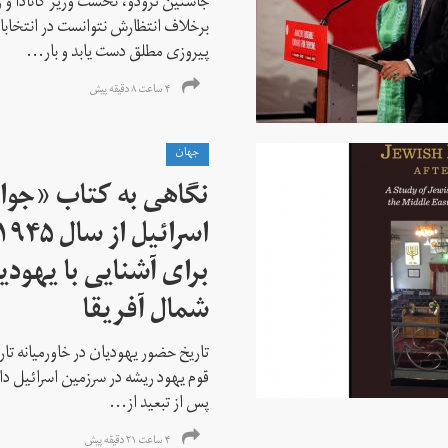
جاستین ترودو، نخست وزیر کانادا و 
برخلاف انتظارش نتوانست در انتخابات ز
پیروزی مطلق دست یابد و بار...
۴ ساعت ۸ دقیقه پیش
جهان
نگاهی به کتاب «جوا
برای آشنایی با یهودیا
شمال آفریقا
تاریخ حضور یهودیان در خاورمیانه تا
قوم یهود ریشه در سرزمین اسرائیل دا
پس از تبعید از...
۴ ساعت ۲۱ دقیقه پیش