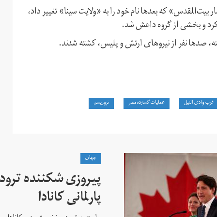
بیت‌المقدس» که بعدها نام خود را به «ولایت سینا» تغییر داد،
شته، صدها نفر از نیروهای ارتش و پلیس، کشته شدند.
غرب وادی النیل
عملیات گسترده مصر
تروریسم
جهان
پیروزی شکننده ترودو
پارلمانی کانادا