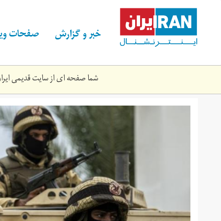
Skip
to
main
خبر و گزارش
صفحات ویژ
content
شما صفحه ای از سایت قدیمی ایران 
b9a69aed-
2c18-
4611-
82a9-
41f607_cx0_cy8_cw0_w1200_r1_s.jpg