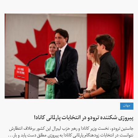
جهان
پیروزی شکننده ترودو در انتخابات پارلمانی کانادا
جاستین ترودو، نخست وزیر کانادا و رهبر حزب لیبرال این کشور برخلاف انتظارش
نتوانست در انتخابات زود‌هنگام پارلمانی کانادا به پیروزی مطلق دست یابد و بار...