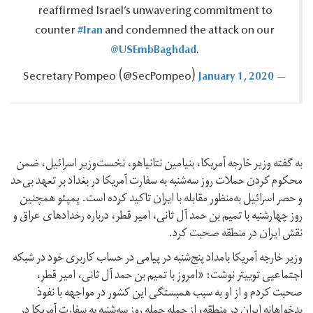
reaffirmed Israel’s unwavering commitment to
#Iran
counter
and condemned the attack on our
@USEmbBaghdad
.
January 1, 2020
— Secretary Pompeo ‪(@SecPompeo)‬
به گفته وزیر خارجه آمریکا، بنیامین نتانیاهو، نخست‌وزیر اسرائیل، ضمن
محکوم کردن حملات روز سه‌شنبه به سفارت آمریکا در بغداد بر تعهد بی‌حد
و حصر اسرائيل به‌منظور مقابله با ایران تاکید کرده است. پمپئو همچنین
روز چهارشنبه با تمیم بن حمد آل ثانی، امیر قطر، درباره رخدادهای عراق و
نقش ایران در منطقه صحبت کرد.
وزیر خارجه آمریکا بامداد پنج‌شنبه در پیامی در حساب کاربری خود در شبکه
اجتماعیی توییتر نوشت: «امروز با تمیم بن حمد آل ثانی، امیر قطر،
صحبت کردم و از او به سبب همبستگی این کشور در مواجهه با نفوذ
بدخواهانه ایران در منطقه، از جمله حمله روز سه‌شنبه به سفارت آمریکا در