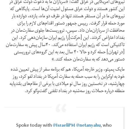
نیروهای آمریکایی در عراق گفت: «سربازان ما به دعوت دولت عراق در
این کشور هستند و دولت عراق مسئول امنیت آن‌ها است. پایگاهی که
نیروهای ما در آن مستقر هستند تنها در ظرف دو ماه، یازده، دوازده بار
مورد حمله قرار گرفت. رییس جمهور دستور اقدام‌های لازم را برای
محافظت از سربازان‌مان داد. سپس، تروریست‌ها جلوی سفارت‌مان در
بغداد اعتراض کردند. این [حرکت]را رژیم ایران سازمان‌دهی کرد. این
تاکتیکی است که رژیم ایران استفاده می‌کند. ۴۰سال پیش به سفارت‌مان
[در تهران] حمله کرد و حالا ۴۰ سال بعد به این گروه‌های تروریستی
دستور می‌دهد که به سفارت‌مان حمله کنند.»
مایک پمپئو، وزیر خارجه آمریکا، هم که برنامه سفر از پیش تعیین شده
خود به اوکراین را به سبب حمله به سفارت آمریکا در بغداد لغو کرد، روز
چهارشنبه، در نخستین روز سال نو میلادی با برخی از مقام‌های بلندپایه
منطقه درباره حملات روز سه‌شنبه در بغداد تلفنی گفت‌وگو کرد.
@IsraeliPM
@netanyahu
Spoke today with
, who