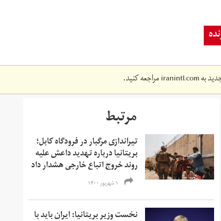
ده
دید به
iranintl.com
مراجعه کنید.
مرتبط
تیراندازی مرگبار در فرودگاه کابل؛
بریتانیا درباره تهدید داعش علیه
روند خروج اتباع خارجی هشدار داد
۱ شهریور ۱۴۰۰
نخست وزیر بریتانیا: ایران باید با