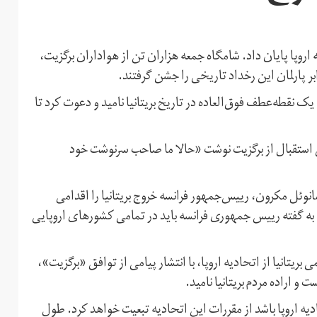
ویت خود در اتحادیه اروپا پایان داد. شامگاه جمعه هزاران تن از هواداران برگزیت،
رابر پارلمان این رخداد تاریخی را جشن گرفتند.
 یک نقطه‌عطف فوق‌العاده در تاریخ بریتانیا نامید و دعوت کرد تا
‌‌‌آمیز ضمن استقبال از برگزیت نوشت «حالا ما صاحب سرنوشت خود
مانوئل مکرون، ريیس‌جمهور فرانسه خروج بریتانیا را اقدامی
 گفته رییس جمهوری فرانسه باید در تمامی کشورهای اروپایی
ریتانیا از اتحادیه اروپا، با انتشار پیامی از توافق «برگزیت»،
ت و اراده مردم بریتانیا نامید.
ادیه اروپا باشد از مقررات این اتحادیه تبعیت خواهد کرد. طول