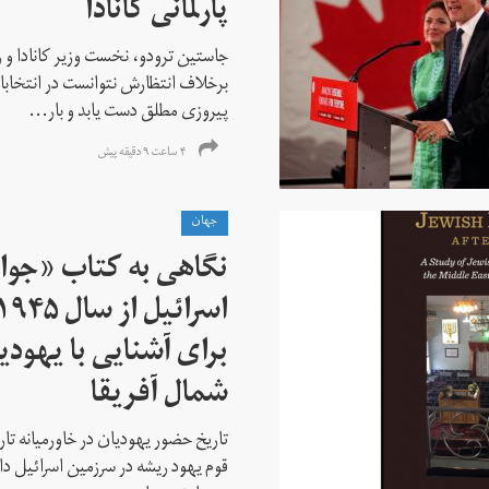
پارلمانی کانادا
جاستین ترودو، نخست وزیر کانادا و 
برخلاف انتظارش نتوانست در انتخابات ز
پیروزی مطلق دست یابد و بار...
۴ ساعت ۹ دقیقه پیش
جهان
نگاهی به کتاب «جوا
برای آشنایی با یهودیا
شمال آفریقا
تاریخ حضور یهودیان در خاورمیانه تا
قوم یهود ریشه در سرزمین اسرائیل دا