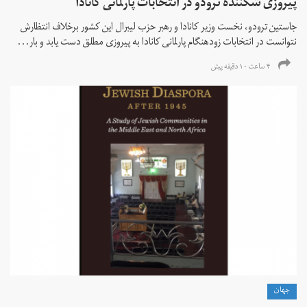
پیروزی شکننده ترودو در انتخابات پارلمانی کانادا
جاستین ترودو، نخست وزیر کانادا و رهبر حزب لیبرال این کشور برخلاف انتظارش
نتوانست در انتخابات زود‌هنگام پارلمانی کانادا به پیروزی مطلق دست یابد و بار...
۴ ساعت ۱۰ دقیقه پیش
جهان