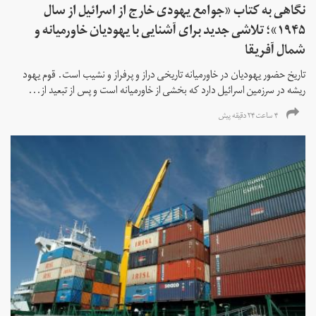
نگاهی به کتاب «جوامع یهودی خارج از اسرائیل از سال
۱۹۴۵»؛ تلاشی جدید برای آشنایی با یهودیان خاورمیانه و
شمال آفریقا
تاریخ حضور یهودیان در خاورمیانه تاریخی دراز و پرفراز و نشیب است. قوم یهود
ریشه در سرزمین اسرائیل دارد که بخشی از خاورمیانه است و پس از تبعید از...
۴ ساعت ۲۴ دقیقه پیش