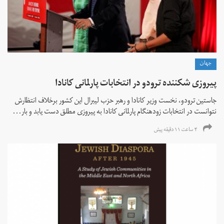
جهان
پیروزی شکننده ترودو در انتخابات پارلمانی کانادا
جاستین ترودو، نخست وزیر کانادا و رهبر حزب لیبرال این کشور برخلاف انتظارش
نتوانست در انتخابات زود‌هنگام پارلمانی کانادا به پیروزی مطلق دست یابد و بار...
۴ ساعت ۱۱ دقیقه پیش