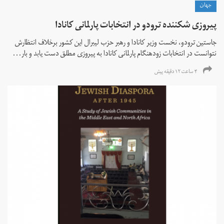
جهان
پیروزی شکننده ترودو در انتخابات پارلمانی کانادا
جاستین ترودو، نخست وزیر کانادا و رهبر حزب لیبرال این کشور برخلاف انتظارش
نتوانست در انتخابات زود‌هنگام پارلمانی کانادا به پیروزی مطلق دست یابد و بار...
۴ ساعت ۱۲ دقیقه پیش