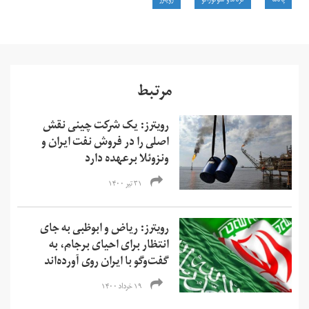
پاناما
فرناندو سولوزانو
رویترز
مرتبط
رویترز: یک شرکت چینی نقش
اصلی را در فروش نفت ایران و
ونزوئلا برعهده دارد
۳۱ تیر ۱۴۰۰
رویترز: ریاض و ابوظبی به جای
انتظار برای احیای برجام، به
گفت‌وگو با ایران روی آورده‌اند
۱۹ خرداد ۱۴۰۰