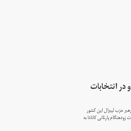
 در انتخابات
رهبر حزب لیبرال این کشور
ود‌هنگام پارلمانی کانادا به