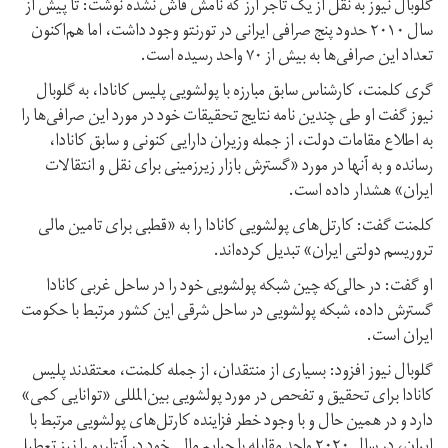
گلوبال نیوز به نقل از یک تاجر ارز که نامش فاش نشده نوشت: تا پیش از
سال ۲۰۱۰ حدود پنج صرافی ایرانی در تورنتو وجود داشت، اما هم‌اکنون
تعداد این صرافی‌ها به بیش از ۷۰ واحد رسیده است.
گری کلمنت، کارشناس سابق مبارزه با پولشویی پلیس کانادا، به گلوبال
نیوز گفت او طی چندین نامه نتایج تحقیقات خود در مورد این صرافی‌ها را
به اطلاع مقامات دولت، از جمله وزیران دارایی کنونی و سابق کانادا،
رسانده و به آنها در مورد «گسترش بازار زیرزمینی برای نقل و انتقالات
ایران» هشدار داده است.
کلمنت گفت: کارتل‌های پولشویی کانادا را به «قطبی برای تامین مالی
تروریسم دولتی ایران» تبدیل کرده‌اند.
او گفت: در حالی‌که چین شبکه پولشویی خود را در ساحل غربی کانادا
گسترش داده، شبکه پولشویی در ساحل شرقی این کشور مرتبط با حکومت
ایران است.
گلوبال نیوز افزود: بسیاری از منتقدان، از جمله کلمنت، معتقدند پلیس
کانادا برای تحقیق و تفحص در مورد پولشویی بین‌المللی «توانایی کمی»
دارد و در همین حال و با وجود خطر فزاینده کارتل‌های پولشویی مرتبط با
ایران، در سال ۲۰۲۰ واحد مقابله با جرایم مالی خود در آنتاریو را نیز تعطیل