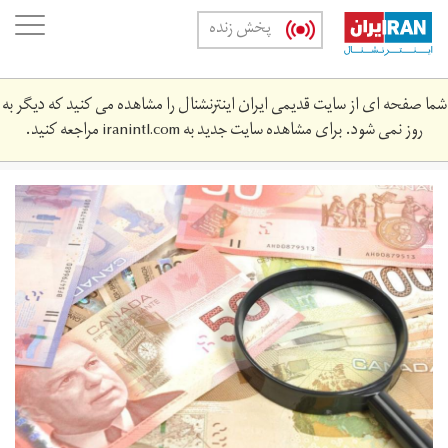
Skip
oggle
پخش زنده
to
ation
main
content
شما صفحه ای از سایت قدیمی ایران اینترنشنال را مشاهده می کنید که دیگر به
روز نمی شود. برای مشاهده سایت جدید به
iranintl.com
مراجعه کنید.
will-
cadjpy-
price-
decline-
as-
oil-
looks-
to-