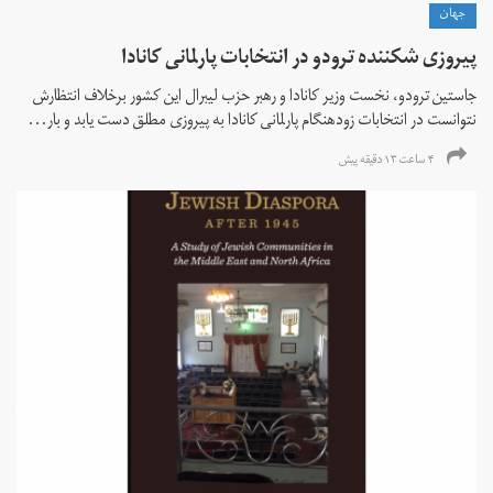
جهان
پیروزی شکننده ترودو در انتخابات پارلمانی کانادا
جاستین ترودو، نخست وزیر کانادا و رهبر حزب لیبرال این کشور برخلاف انتظارش
نتوانست در انتخابات زود‌هنگام پارلمانی کانادا به پیروزی مطلق دست یابد و بار...
۴ ساعت ۱۳ دقیقه پیش