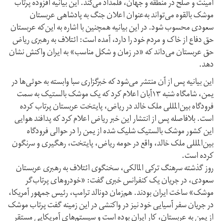
امینت و صلح در منطقه و جهان، قلمداد می‌کند. این بیانیه افزوده پرتاب
موشک بالقوه می‌تواند به‌عنوان اعلان جنگ به پادشاهی عربستان
سعودی محسوب شود. در این بیانیه همچنین با اشاره به این‌‌که عربستان
حق دفاع از خاک و مردم خود را دارد، آمده است: ائتلاف به رهبری ریاض
حق عربستان می‌داند که «در زمان و شکل مناسب» به ایران واکنش نشان
دهد.
این بیانیه پس از آن منتشر می‌شود که خبرگزاری سبا وابسته به حوثی‌ها در
یمن، شامگاه شنبه ۱۳آبان اعلام کرد که یک موشک بالستیک به سمت
فرودگاه بین‌المللی ملک خالد در ریاض، پایتخت عربستان پرتاب کرده
است. بلافاصله پس از انتشار این خبر ریاض اعلام کرد که پدافند هوایی
این کشور موشک بالستیک شلیک شده از یمن را در حوالی فرودگاه
بین‌المللی ملک خالد، واقع در حومه ریاض، پایتخت، رهگیری و سرنگون
کرده است.
روز گذشته سرهنگ ترکی المالکی، سخنگوی ائتلاف به رهبری عربستان
سعودی، در جریان یک کنفرانس خبری گفت: «خودروهای پرتاب‌گر
موشک» ساخت ایران بودند. هم‌زمان دونالد ترامپ، رئیس جمهور آمریکا،
در جریان سفر آسیایی خود نیز در واکنشی در این زمینه گفت پرتاب موشک
از یمن به عربستان، کار ایران بوده است و سیستم‌های آمریکایی مستقر