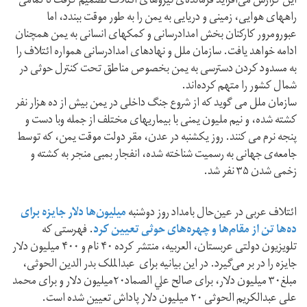
این گزارش می‌افزاید فرمانده‌ی نیروهای ائتلاف تصمیم گرفت تا تمامی
راههای هوایی، زمینی و دریایی به یمن را به طور موقت ببندد، اما
عبور‌و‌مرور کارکنان بخش امداد‌رسانی و کمکهای انسانی به یمن همچنان
ادامه خواهد یافت. سازمان ملل و نهادهای امدادرسانی همواره ائتلاف را
به مسدود کردن دسترسی به یمن بخصوص مناطق تحت کنترل حوثی‌ در
شمال کشور را متهم کرده‌اند.
سازمان ملل می گوید که از شروع جنگ داخلی در یمن بیش از ده هزار نفر
کشته شده، و نیم ملیون یمنی با بیماریهای مختلف از جمله وبا دست و
پنجه نرم می کنند. روز یکشنبه در عدن، مقر دولت موقت یمن، که توسط
جامعه‌ی جهانی به رسمیت شناخته شده، انفجار بمبی منجر به کشته و
زخمی شدن ۳۵ نفر شد.
ائتلاف عربی در عین‌حال بامداد روز دوشنبه
میلیون‌ها دلار جایزه برای
ده‌ها تن از مقام‌ها و چهره‌های حوثی تعیین کرد
. فهرستی که
تلویزیون دولتی عربستان، العربیه، منتشر کرده ۴۰ نام و ۴۰۰ میلیون دلار
جایزه را در بر می‌گیرد. در این بیانیه برای عبدالملک بدر الدين الحوثی،
مبلغ۳۰ میلیون دلار، برای صالح علي الصماد۲۰میليون دلار و برای محمد
علی عبدالكریم الحوثی ۲۰ میليون دلار پاداش تعیین شده است.