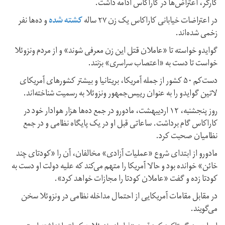
کارگر، اعتراض‌ها در کاراکاس ادامه داشت.
در اعتراضات خیابانی کاراکاس یک زن ۲۷ ساله
کشته شده
و ده‌ها نفر
زخمی شده‌اند.
گوایدو خواسته تا «عاملان قتل این زن معرفی شوند» و از مردم ونزوئلا
خواست تا دست به «اعتصاب سراسری» بزنند.
دست‌کم ۵۰ کشور از جمله آمریکا، بریتانیا و بیشتر کشورهای آمریکای
لاتین گوایدو را به عنوان رییس‌جمهور ونزوئلا به رسمیت شناخته‌اند.
روز پنجشنبه، ۱۲ اردیبهشت، مادورو در جمع ده‌ها هزار هوادار خود در
کاراکاس گام برداشت. ساعاتی قبل او در یک پایگاه نظامی و در جمع
نظامیان صحبت کرد.
مادورو از ابتدای شروع «عملیات آزادی» مخالفان، آن را «کودتای چند
خائن» خوانده بود و حالا آمریکا را متهم می‌کند که علیه دولت او دست به
کودتا زده و گفت «عاملان کودتا را مجازات خواهد کرد».
در مقابل مقامات آمریکایی از احتمال مداخله نظامی در ونزوئلا سخن
می‌گویند.