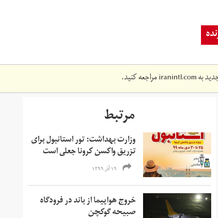
ده
دید به
iranintl.com
مراجعه کنید.
مرتبط
وزارت بهداشت: تور استانبول برای
تزریق واکسن کرونا جعلی است
۱۹ آذر ۱۳۹۹
خروج هواپیما از باند در فرودگاه
صبیحه گوکچن