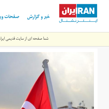
Skip
to
main
خبر و گزارش
صفحات ویژ
content
شما صفحه ای از سایت قدیمی ایران 
turkish-
flag-
ortakoy-
1024x678.jpg