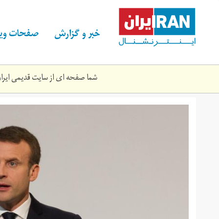
Skip
to
main
خبر و گزارش
صفحات ویژ
content
شما صفحه ای از سایت قدیمی ایران 
2018-
01-
862_rc19042ffc50_rtrmadp_3_france-
agriculture-
farmers.jpg