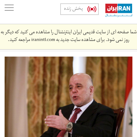
Skip
oggle
پخش زنده
to
ation
main
content
شما صفحه ای از سایت قدیمی ایران اینترنشنال را مشاهده می کنید که دیگر به
روز نمی شود. برای مشاهده سایت جدید به
iranintl.com
مراجعه کنید.
_a7d9ba7dfe6c47ecad815d0730b6ec7b.jpg