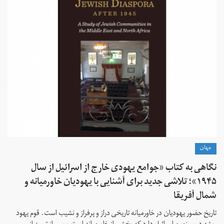
جهان
نگاهی به کتاب «جوامع یهودی خارج از اسرائیل از سال
۱۹۴۵»؛ تلاشی جدید برای آشنایی با یهودیان خاورمیانه و
شمال آفریقا
تاریخ حضور یهودیان در خاورمیانه تاریخی دراز و پرفراز و نشیب است. قوم یهود