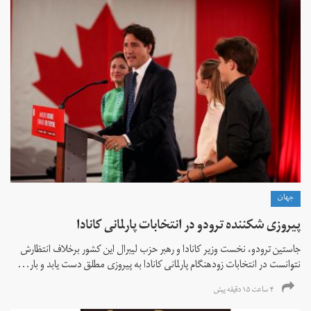
جهان
پیروزی شکننده ترودو در انتخابات پارلمانی کانادا
جاستین ترودو، نخست وزیر کانادا و رهبر حزب لیبرال این کشور برخلاف انتظارش
نتوانست در انتخابات زود‌هنگام پارلمانی کانادا به پیروزی مطلق دست یابد و بار...
۴ ساعت ۱۵ دقیقه پیش