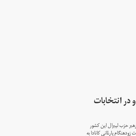
 در انتخابات
رهبر حزب لیبرال این کشور
ود‌هنگام پارلمانی کانادا به