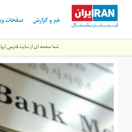
Skip
to
main
خبر و گزارش
صفحات ویژ
content
شما صفحه ای از سایت قدیمی ایران 
bnkh_mlt.jpg