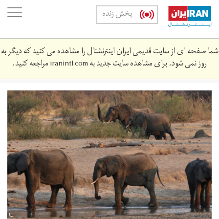
Skip
oggle
پخش زنده
to
ation
main
content
شما صفحه ای از سایت قدیمی ایران اینترنشنال را مشاهده می کنید که دیگر به
روز نمی شود. برای مشاهده سایت جدید به
iranintl.com
مراجعه کنید.
2019-
10-
683_rc124af2e6c0_rtrmadp_3_zimbabwe-
wildlife.jpg