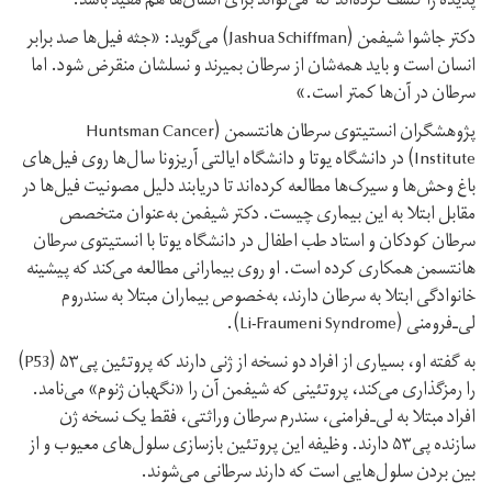
پدیده را کشف کرده‌اند که می‌تواند برای انسان‌ها هم مفید باشد.
دکتر جاشوا شیفمن (Jashua Schiffman) می‌گوید: «جثه فیل‌ها صد برابر
انسان‌ است و باید همه‌شان از سرطان بمیرند و نسلشان منقرض شود. اما
سرطان در آن‌ها کمتر است.»
پژوهشگران انستیتوی سرطان هانتسمن (Huntsman Cancer
Institute) در دانشگاه یوتا و دانشگاه ایالتی آریزونا سال‌ها روی فیل‌های
باغ‌ وحش‌ها و سیرک‌ها مطالعه کرده‌اند تا دریابند دلیل مصونیت فیل‌ها در
مقابل ابتلا به این بیماری چیست. دکتر شیفمن به‌عنوان متخصص
سرطان کودکان و استاد طب اطفال در دانشگاه یوتا با انستیتوی سرطان
هانتسمن همکاری کرده است. او روی بیمارانی مطالعه می‌کند که پیشینه
خانوادگی ابتلا به سرطان دارند، به‌خصوص بیماران مبتلا به سندروم
لی‌ـ‌فرومنی (Li-Fraumeni Syndrome).
به گفته او، بسیاری از افراد دو نسخه از ژنی دارند که پروتئین پی‌۵۳ (P53)
را رمزگذاری می‌کند، پروتئینی که شیفمن آن را «نگهبان ژنوم» می‌نامد.
افراد مبتلا به لی‌‌ـ‌فرامنی، سندرم سرطان وراثتی، فقط یک نسخه ژن
سازنده پی‌۵۳ دارند. وظیفه این پروتئین بازسازی سلول‌های معیوب و از
بین بردن سلول‌هایی است که دارند سرطانی می‌شوند.