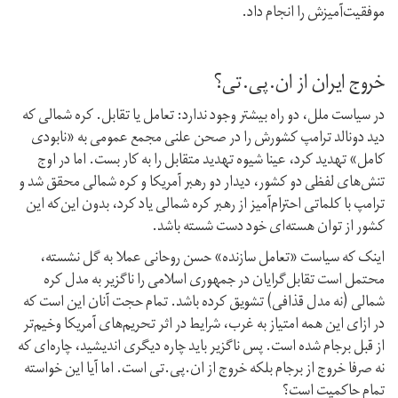
موفقیت‌آمیزش را انجام داد.
خروج ایران از ان‌.پی.تی؟
در سیاست ملل، دو راه بیشتر وجود ندارد: تعامل یا تقابل. کره شمالی که
دید دونالد ترامپ کشورش را در صحن علنی مجمع عمومی به «نابودی
کامل» تهدید کرد، عینا شیوه تهدید متقابل را به کار بست. اما در اوج
تنش‌های لفظی دو کشور، دیدار دو رهبر آمریکا و کره شمالی محقق شد و
ترامپ با کلماتی احترام‌آمیز از رهبر کره‌ شمالی یاد کرد، بدون این‌که این
کشور از توان هسته‌ای خود دست شسته باشد.
اینک که سیاست «تعامل سازنده» حسن روحانی عملا به گل نشسته،
محتمل است تقابل‌گرایان در جمهوری اسلامی را ناگزیر به مدل کره‌
شمالی (نه مدل قذافی) تشویق کرده باشد. تمام حجت آنان این است که
در ازای این همه امتیاز به غرب، شرایط در اثر تحریم‌های آمریکا وخیم‌تر
از قبل برجام شده است. پس ناگزیر باید چاره دیگری اندیشید، چاره‌ای که
نه صرفا خروج از برجام بلکه خروج از ان.پی.تی است. اما آیا این خواسته
تمام حاکمیت است؟