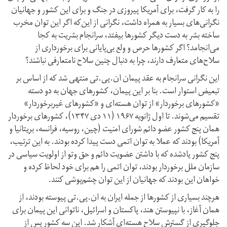
را به کار گرفت، برای آمریکا پیروزی در جنگ و برای این کشور و جهانیان
نگرانی‌های بسیار به همراه داشت، نگرانی از این‌که اگر این توان مخرب
ساخته بشر به دست دیگر کشورها بیفتد، سرانجام بشریت به کجا
می‌انجامد؟ اگر کشورها حرص و ولع بی‌پایانی برای برخورداری از
سلاح‌های متعارف دارند، چرا به دنبال چنین سلاح نامتعارفی نباشند؟
این نگرانی سرانجام به عقد پیمان ان.پی.تی منتهی شد که از اساس بر
تبعیض استوار است. بنا بر این پیمان، کشورهای جهان به دو دسته
«کشورهای برخوردار» از توان هسته‌ای و «کشورهای غیر‌برخوردار»
تقسیم می‌شوند. تا اول ژانویه ۱۹۶۷ (۱۱ دی ۱۳۴۷)، کشورهای برخوردار
همان پنج کشور عضو دائم شورای امنیت (چین، روسیه، فرانسه، بریتانیا و
آمریکا) بودند که عملا به توان اتمی دست پیدا کرده بودند. به این ترتیب،
پنج کشور یادشده که با داشتن عضویت دائم و حق وتو از اولویت سیاسی در
سازمان ملل برخوردار بودند، توان اتمی را هم برای خود لحاظ کرده و
خواهان این بودند که جهانیان از این توان چشم‌پوشی کنند.
هرچند بسیاری از کشورها از جمله ایران به ان.پی.تی پیوسته بودند، از
همان آغاز، با نپیوستن هند، پاکستان و اسرائیل، ناتوانی این پیمان برای
جلوگیری از گسترش سلاح هسته‌ای آشکار شد. این سه کشور پس از