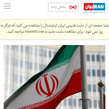
Skip
oggle
پخش زنده
to
ation
main
content
شما صفحه ای از سایت قدیمی ایران اینترنشنال را مشاهده می کنید که دیگر به
روز نمی شود. برای مشاهده سایت جدید به
iranintl.com
مراجعه کنید.
2019-
11-
53608283_rc2sdd9yxg2g_rtrmadp_3_iran-
nuclear-
iaea.jpg