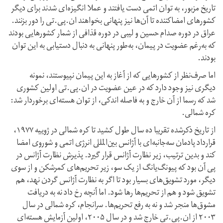
تاریخ مزبور، به توان اتمی دست یافتند و عملا انگیزه‌ای شدند برای دیگر
کشورهای امضا‌کننده تا آن‌ها نیز پنهانی بخواهند ان.پی.تی را دور بزنند.
عراق در دوره صدام حسین و لیبی در دوره قذافی از شمار کشورهایی بودند
که به‌رغم عضویت در پیمان، به‌طور پنهانی به دنبال دستیابی به این توان
بودند.
اما صرف‌نظر از کشورهایی که از آغاز به این پیمان نپیوستند، نمونه
دیگری نیز وجود دارد که در عین عضویت در ان.پی.تی اولین کشوری
شد که رسما از آن خارج و به فاصله اندکی، از توان هسته‌ای برخوردار شد:
کره شمالی.
از تاریخ ذکرشده‌ تقریبا ده سال طول کشید تا کره شمالی در ژویيه ۱۹۷۷،
قرارداد پادمان سه‌جانبه‌اى با آژانس بين‌المللى انرژى اتمى و شوروى امضا
كند و بدين ترتيب، زير نظارت آژانس قرار گيرد. پذیرش نظارت آژانس در
پی آن بود که پیونگ‌یانگ از یک سو، زیر تحریم‌های کمرشکن و از سوی
دیگر، مورد تشویق‌های بسیار بود تا اگر به نظارت آژانس گردن نهد، هم
تشویق شود و هم از تحریم‌ها رها شود. اما آنچه رخ داد نه به دریافت
مشوق‌ها منجر شد و نه به رفع تحریم‌ها. سرانجام، کره شمالی در سال
۲۰۰۳ از ان.پی.تی خارج شد و در سال ۲۰۰۵، اولین آزمایش هسته‌ای