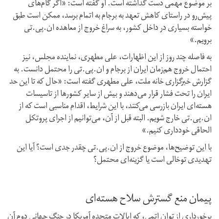
بر موضوع مهمی دست گذاشته است. او گفته است: «اگر گام‌های
پیش‌رو در راستای کاهش تعهد به برجام به اتمام برسد، ممکن است طبق
خواسته بسیاری در داخل کشور، به سراغ خروج از معاهده ان.پی.تی
برویم.»
به فاصله چند روز از این اظهارات، علی مطهری، نماینده مجلس، نیز
احتمال خروج هم‌زمان ایران از برجام و ان.پی.تی را محتمل دانست. به
گزارش خبرگزاری خانه ملت، علی مطهری گفته است: «حال که تا این حد
ایران را تحت فشار قرار می‌دهند و بیش از سایر کشورها از تاسیسات
هسته‌ای ایران بازرسی می‌کنند، با این شرایط، اقدام مناسبی است که از
ان.پی.تی خارج شویم. البته قبل از آن، می‌توانیم از اجرای پروتکل
الحاقی خودداری کنیم.»
با این توضیح‌ها، موضوع خروج از ان.پی.تی چقدر جدی است؟ آیا این
تهدیدی توخالی است یا گزینه‌ای محتمل؟
پیمان منع گسترش سلاح هسته‌ای
برخورداری از توان اتمی، که ایالات متحده آمریکا در جنگ جهانی دوم آن