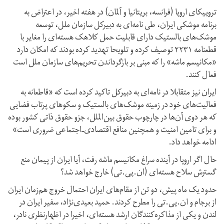
ترويیکای اروپا (فرانسه، بریتانیا و آلمان) در هفته اخیر، در اعتراض به
برنامه موشکی ایران، طی نامه‌ای به دبیرکل سازمان ملل، توسعه
موشک‌های بالستیک دارای قابلیت حمل کلاهک هسته‌ای را مغایر با
قطعنامه ۲۲۳۱ توصیف کرده‌ و تلویحا تهدید کرده بودند که امکان دارد
«مکانیسم ماشه» را که مبنی بر بازگرداندن تحریم‌های سازمان ملل است
فعال کنند.
ایران نیز متقابلا در نامه‌ای به دبیرکل تاکید کرده است که «قاطعانه به
فعالیت‌های خود در زمینه موشک‌های بالستیک و سکوهای پرتاب فضایی
که هر دوی آن‌ها در چارچوب حقوق بین‌الملل، جزو حقوق ذاتی کشور بوده
و برای تامین امنیت و همچنین منافع اقتصادی‌ـ‌اجتماعی ضروری است»
ادامه خواهد داد.
حال اگر اروپا در آینده سراغ مکانیسم ماشه رفت، آیا ایران از پیمان منع
گسترش سلاح هسته‌ای (ان.پی.تی) خارج خواهد شد؟
حدود یک ماه پیش، دو تن از مقام‌های ایران احتمال خروج هم‌زمان ایران
از برجام و ان‌.‌پی.تی را مطرح کردند. حمید بعیدی‌نژاد، سفیر ایران در
لندن و یکی از مذاکره‌کنندگان ارشد هسته‌ای، اخیرا در اظهار‌نظری نادر،