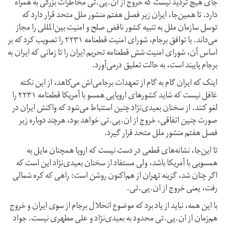
جای هیچ تردید نیست که خروج از ان.پی.تی مخاطرات بزرگی به همراه
دارد. تا همین‌جا، ایران زیر فصل هفتم منشور ملل متحد قرار دارد که
توسل سازمان ملل به تنبیه کشور ناقض صلح و امنیت بین‌المللی را مجاز
می‌داند. با توافق برجام،‌ شورای امنیت قطعنامه ۲۲۳۱ را تصویب کرد که بر
اساس آن، شورای امنیت شش قطعنامه تحریم ایران را تا زمانی که ایران به
برجام پایبند است، به حالت تعلیق در‌می‌آورد.
اینک که ایران گام به گام از تعهدات برجامی‌اش می‌کاهد، از این نکته
غافل نیست که شاید کشورهای اروپایی همسو با آمریکا قطعنامه ۲۲۳۱ را
لغو کنند. از سخنان بعیدی‌نژاد چنین استنباط می‌شود که واکنش ایران در
صورت چنین اتفاقی، خروج از ان.پی.تی خواهد بود، هرچند دوباره زیر
فصل هفتم منشور ملل متحد قرار گیرد.
تا این‌جا، نشانه‌های قطعی در دست نیست که اروپا همچنان مایل به
همسویی با آمریکا باشد، ولی مستفاد از سخنان بعیدی‌نژاد این است که
اگر چنان شد، گزینه تهران از هم‌اکنون روشن است: راهی که کره شمالی
رفت، یعنی خروج از ان.پی.تی.
با این همه، نباید از یاد برد که موضوع انحلال برجام از سوی ایران و خروج
هم‌زمان از ان.پی.تی محدود به بعیدی‌نژاد و علی مطهری نیست. جواد