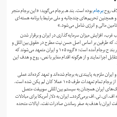
برجام
لاف روح
بوده است. بند هـ برجام می‌گوید: «این برجام منجر
همچنین تحریم‌های چندجانبه و ملی مرتبط با برنامه هسته‌ای
 تامین مالی و انرژی شامل می‌شود.»
رب، افزایش میزان سرمایه‌گذاری در ایران و برقرار شدن
بود، که طرفین بر اساس اصل حسن‌ نیت مطرح در حقوق بین‌الملل و
متن برجام متعهد به حفظ و عمل به آن بودند. در همین راستا، در بند ح برجام آمده است: «گروه ۵+۱ و ایران متعهد می‌شوند که
تقابل اجرا نمایند و از هرگونه اقدام مغایر با نص، روح و هدف این
ر حالی‌که بر اساس متن برجام، هر دو طرف معاهده یعنی ۵+۱ و ایران ملزم به پایبندی به برجام شده‌اند و تعهد کرده‌اند عملی
مخالف با نص و روح برجام انجام ندهند، با خروج ایالات متحده از برجام تمام تعهدات طرف ۵+۱ عملا کان لم یکن شده است.
انک‌های ایران همچنان به سیستم بین‌المللی سوییفت متصل
ف‌.ای‌.تی‌.اف برمی‌گرددــ ایران به دلار آمریکا برای مبادلات
 نفت ایران با هدف به صفر رساندن صادرات نفت، ایالات متحده