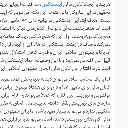
اینستکس
هرچند با ایجاد کانال مالی
، سه قدرت اروپایی بریتا
نیست. هدف ابتدایی ای
است اما هدف بلندمدت آن دعوت از کشورهای دیگر به استفاده ا
مانع بزرگ روبه‌روست. اول این‌که هیچ شرکتی ریسک معامله با
نمی‌کند و هدف دراز‌مدت اینستکس در هاله‌ای از ابهام قرار‌ دار
آمریکا و جمهوری اسلامی ایران و قدرت گرفتن استدلال تندروها 
است شرط افتتاح این کانال مالی الحاق جمهوری اسلامی ایران
کانال مالی برای تامین غذا و دارو برای هشتاد میلیون ایرانی تق
پولشویی و تروریسم بین‌الملل، که عملا می‌تواند به الزام ایران
سازمان‌های تروریستی نقش داشته‌اند بینجامد. الحاق به مقر
سنگینی ندارد و می‌تواند بسیار مفید باشد، اما برای جمهوری 
مالی گروه‌های تروریستی داشته است، می‌تواند به برقراری هم
اسرائیل بینجامد، که قطعا باب میل سران جمهوری اسلامی نخ