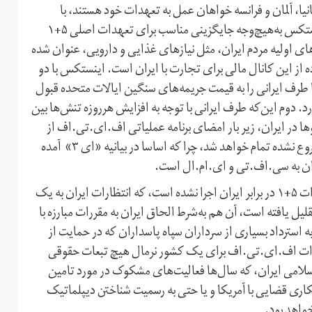
نیا، آلمان و فرانسه خواهان عمل به تعهدات خود هستند، با
تحقیق در این سازوکار مالی متوجه این نکته می‌شویم که اینستکس به‌هیچ‌وجه جایگزینی مناسب برای تعهدات اصلی ۵+۱
نستکس در بیانیه «ای ۳»، تامین نیازهای اولیه مردم ایران، مثل نیازهای غذایی و دارویی، عنوان شده
ز این کانال مالی برای تجارت با ایران است. اینستکس با دو
 طرف ایرانی را به قیمت جریمه‌های سنگین ایالات متحده قبول
د. دوم این‌که طرف ایرانی با توجه به افزایش هر‌روزه تنش‌ها بین
در ایران، زیر بار امضای برنامه عملیاتی اف‌.ای‌.تی‌.اف از
قبیل س‌.اف‌.تی نمی‌رود و با این وضعیت، عملا اینستکس شروع نشده تمام خواهد شد، چرا که اساسا در بیانیه «ای ۳» آمده
 به سی‌.اف‌.تی و ای‌.ام‌.ال است.
لذا با یک محاسبه ساده می‌توان دید نه تنها بخش عمده تعهدات ۵+۱ در برابر ایران اجرا نشده است، که انتظارات ایران به یک
لیل یافته است، آن هم به‌شرط الحاق ایران به مقررات مبارزه با
 به استرداد بسیاری از سرداران سپاه پاسداران که در حمایت از
رات اف‌.ای‌.تی‌.اف برای یک کشور نرمال هیچ تبعات حقوقی
اسلامی ایران، که سال‌ها فعالیت‌های مشکوک در مورد تامین
کاری قضایی با آمریکا و یا حتی به رسمیت شناختن دیپلماتیک
واهد بود.