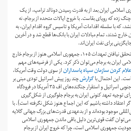
ی اسلامی ایران بعد از به قدرت رسیدن دونالد ترامپ، از یک
نگ زده که رویای بقاست. با خروج ایالات متحده از برجام، نه
ری اسلامی عملی نشد، که با سلسله اقدامات آمریکا و تاسیس گروه اقدام ایران، به
خارج شدند، تمام مبادلات ایران با بانک‌ها قطع شد و در آخرین
یگزینی برای نفت ایران‌اند.
حال سوال حقوقی و سیاسی مهم این‌جاست که چرا با توجه به تحقق نیافتن تعهدات ۵+۱، جمهوری اسلامی هنوز از برجام خارج
ی ایران به برجام می‌توان ذکر کرد. یکی از فرضیه‌های مهم
لام کردن سازمان سپاه پاسداران
از سوی دولت وقت آمریکا،
گزارش
ست. این احتمال با
چند روز پیش اسرائیل تودی مبنی بر
استقرار قوی‌ترین سیستم دفاع موشکی تاد آمریکا در مرزهای جنوبی اسرائیل و استقرار جنگنده‌های اف‌ ۳۵ آمریکا در فرودگاه
رای توجیه تعهد کنونی ایران به برجام جلوگیری از شکل‌گیری
اعتقاد داشته باشیم که این اجماع هنوز شکل نگرفته است). با
المللی موجود بوده‌اند و از بدعهدی قدرت‌های بزرگ جهانی گلایه
د، می‌توان گفت قوی‌ترین دلیل باقی ماندن جمهوری اسلامی
جودیت جمهوری اسلامی است، چرا که خروج ایران از برجام