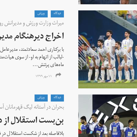
دیدگاه
ورزش
میراث وزارت ورزش و مدیرانش ر
اخراج دیرهنگام مدیر
با برکناری احمد سعادتمند، مدیرعامل
-لبالب از اتهام به او- از سوی هیات‌مد
ماه‌های پرتنش...
۱۱ مهر ۱۳۹۹
دیدگاه
ورزش
بحران در آستانه لیگ قهرمانان آسی
بن‌بست استقلال از د
بلافاصله بعد از شکست استقلال در ف