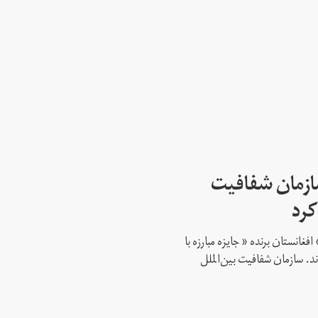
سازمان شفافیت
کرد
فغانستان برنده « جایزه مبارزه با
د. سازمان شفافیت بین‌الملل