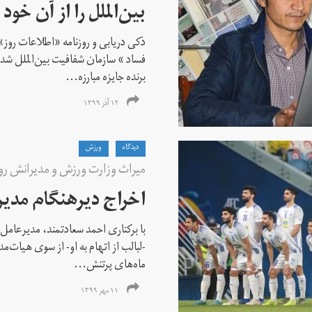
بین‌الملل را از آن خود 
ذکی دریابی و روزنامه «اطلاعات‌ روز» ا
فساد » سازمان شفافیت بین‌الملل شدن
برنده جایزه مبارزه...
۱۲ آذر ۱۳۹۹
دیدگاه
ورزش
میراث وزارت ورزش و مدیرانش ر
اخراج دیرهنگام مدیر
با برکناری احمد سعادتمند، مدیرعامل
-لبالب از اتهام به او- از سوی هیات‌مد
ماه‌های پرتنش...
۱۱ مهر ۱۳۹۹