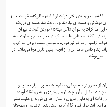
یکا مخالف بود اما فشار تحریم‌های نفتی دولت اوباما، در حالی‌که حکومت به ارز
ای موشکی و هسته‌ای نیازمند بود، باعث شد خامنه‌ای در یک
اه به این مذاکرات به‌عنوان «اکل میته» (خوردن گوشت حیوان
مرده)، ۱) چشم‌انداز مذاکرات را به موضوع هسته‌ای محدود کرد، ۲) با گفتن سخنانی علیه مذاکره در حین انجام و نظارت تامه
بر گردن دولت انداخت و ۳) بعد از خروج دولت ترامپ از توافق نیز دوباره به موضع مسموم بودن مذاکره با
دازند و دامن خامنه‌ای را از انجام چنین کاری مبرا می‌دانند، در
ب نمی‌نوشند.
یران از حضور در جام جهانی، مقام‌ها به حضور بسیار محدود و
 دادند. قبل از آن، چند بار زنانِ خودی را به ورزشگاه آورده
 علی خامنه‌ای به دلیل مدیون دانستن رهبری‌اش به روحانیت سنتی،
مراجع رانت‌خوار قم واگذار کرده است. بدین ترتیب، او همچنان