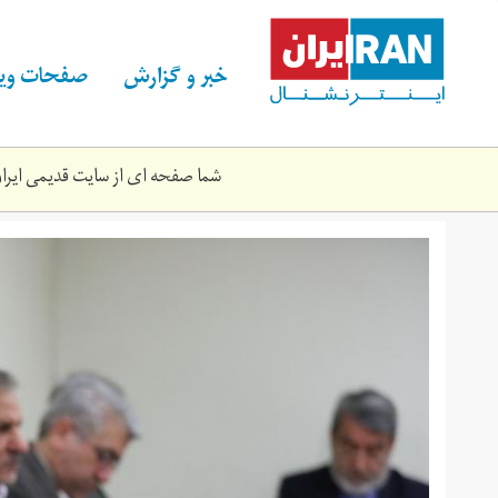
Skip
to
main
خبر و گزارش
صفحات ویژ
content
شما صفحه ای از سایت قدیمی ایران 
dydrhyytdwltbrhbry.jpg