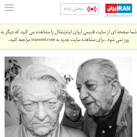
Skip
oggle
پخش زنده
to
ation
main
content
شما صفحه ای از سایت قدیمی ایران اینترنشنال را مشاهده می کنید که دیگر به
روز نمی شود. برای مشاهده سایت جدید به
iranintl.com
مراجعه کنید.
114922w1280q70.jpg