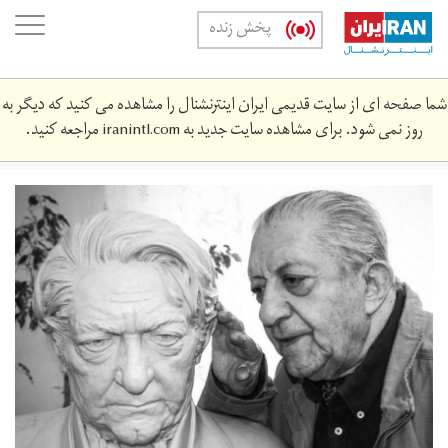
Skip
oggle
پخش زنده
to
ation
main
content
شما صفحه ای از سایت قدیمی ایران اینترنشنال را مشاهده می کنید که دیگر به
روز نمی شود. برای مشاهده سایت جدید به
iranintl.com
مراجعه کنید.
114922w1280q70.jpg