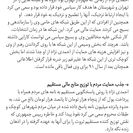
احمدی نژاد از زمانی که شهردار تهران بود گروه ها و شبکه هایی را در
تهران و شهرستان ها هدف کار سیاسی خود قرار داده بود و سعی می کرد
با ایجاد ارتباط نزدیک، آنها را تطمیع و نزدیک به خود قرار دهد. او
همچنین از افرادی که از این طریق شبکه های حامی وی را سازماندهی و
بسیج می کردند حمایت مالی می کرد. این شبکه ها در زمان انتخابات،
کار شکنی علیه مخالفین وی و بسیج سیاسی می توانست کارایی داشته
باشد. هرچند که بخش وسیعی از این شبکه ها با روی گرداندن رهبر از وی
و نیز افزایش هزینه های حمایت از احمدی نژاد از او جدا شدند اما بخش
کوچک تری از این شبکه ها علیرغم زیر ضربه قرار گرفتن اطلاعاتی
همچنان بعد از سال ۹۱ برای وی فعال باقی مانده است.
ه- جذب حمایت مردم با توزیع منابع مالی مستقیم
احمدی نژاد با روش پاسخگویی مستقیم به نامه های مردم همراه با
پرداخت پول که از پنچاه هزار تومان تا پانصد هزار تومان بالغ می شد، به
حدود پانزده میلیون نامه پاسخ داده شده در میان مردم شهرهای کوچک و
طبقات محروم سعی می کرد نفوذ پیدا کند و خاطره رییس جمهوری که
نقش توزیع کننده مستقیم ثروت را برای آنها به عهده گرفته را در اذهان
زنده نگه دارد.