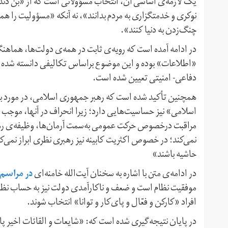
یک لازمه‌ی اساسی آن، انتخاب مسؤولانی است که از «بُن دندا
نوکری و خدمتگزاری به مردم بدانند»، نه آنکه «مسؤولیت را هم
چنگ‌زدن به دنیا کنند».
در ادامه آمده است که رویه‌ی ثابت در همه‌ی دولت‌ها، هماهن
«اطلاعات» بوده و این موضوع براساس تکالیفی دانسته شده ا
دفاعی- امنیتی تعیین شده است.
همچنین تأکید شده است که رهبر جمهوری اسلامی، در مورد بر
اسلامی» نیز حساسیت‌هایی دارد؛ زیرا انحراف در آنها، موجب
مراقبت درخصوص حرکت عمومی به‌سمت آرمان‌ها، وظیفه‌ی رهبر
نمی‌کند؛ در خصوص اکثریت کابینه نیز رهبری نظری ابراز نمی‌کند
حاشیه باشند»
د
ر مراسم ۱۴ خرداد امسا
در ادامه‌ی متن با اشاره به سخنان آیت‌الله خامنه‌ای
موفقیت نظام است و ضعف و ناکارآمدی دولت نیز به حساب نظ
افراد «کارکن و فعّال و پای‌کار و توانا» انتخاب شوند.
در پایان نتیجه‌گیری شده است که: «شایعات و القائات اخیر پای