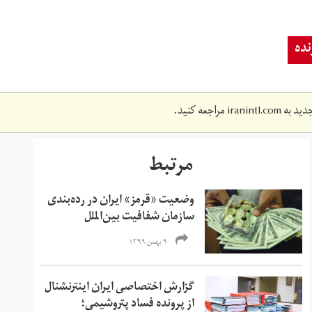
ده
دید به
iranintl.com
مراجعه کنید.
مرتبط
وضعیت «قرمز» ایران در رده‌بندی
سازمان شفافیت بین‌الملل‌
۹ بهمن ۱۳۹۹
گزارش اختصاصی ایران اینترنشنال
از پرونده فساد پتروشیمی؛