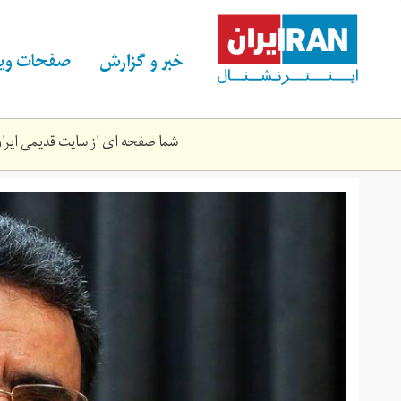
Skip
to
main
خبر و گزارش
صفحات ویژ
content
شما صفحه ای از سایت قدیمی ایران 
96-
10-
c03-
2177.jpg