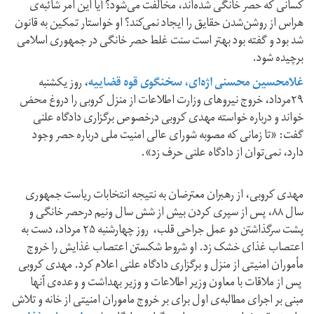
کسانی که حصر خانگی شده‌اند، مخالفت می‌شود؟ آیا این امر شائبه‌ی
هراس از روشن‌شدن حقایق را ایجاد نمی‌کند؟ او خواستار تمکین به قانون
شد بود و گفته بود بهتر است سنت غلط حصر خانگی در جمهوری اسلامی
برچیده شود.
غلامحسین محسنی اژه‌ای، سخنگوی قوه قضاییه
، روز یکشنبه
۲۹مرداد، خروج نیروهای وزارت اطلاعات از منزل کروبی را دروغ محض
خواند و درباره خواسته مهدی کروبی درخصوص برگزاری دادگاه علنی
گفت: «تا زمانی که مصوبه شورای عالی امنیت ملی درباره حصر وجود
دارد، نمی‌توان از دادگاه علنی حرف زد».
مهدی کروبی، از رهبران معترضان به نتیجه انتخابات ریاست جمهوری
سال ۸۸، پس از سپری کردن بیش از شش سال ونیم درحصر خانگی و
پشت سرگذاشتن دو عمل جراحی قلب، روز چهارشنبه ۲۵ مرداد، دست به
اعتصاب غذای خشک زد. او شروط شکستن اعتصاب غذایش را خروج
مأموران امنیتی از منزل و برگزاری دادگاه علنی اعلام کرد. مهدی کروبی
پس از ملاقات با معاون وزیر اطلاعات و وزیر بهداشت و وعده‌ی آنها
مبنی بر اجرای مطالبه‌ی اول برای بر خروج ماموران امنیتی از خانه‌ و تلاش