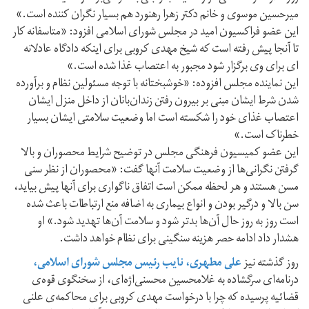
میرحسین موسوی و خانم دکتر زهرا رهنورد هم بسیار نگران کننده است.»
این عضو فراکسیون امید در مجلس شورای اسلامی افزود: «متاسفانه کار
تا آنجا پیش رفته است که شیخ مهدی کروبی برای اینکه دادگاه عادلانه
ای برای وی برگزار شود مجبور به اعتصاب غذا شده است.»
این نماینده مجلس افزوده: «خوشبختانه با توجه مسئولین نظام و برآورده
شدن شرط ایشان مبنی بر بیرون رفتن زندان‌بانان از داخل منزل ایشان
اعتصاب غذای خود را شکسته است اما وضعیت سلامتی ایشان بسیار
خطرناک است.»
این عضو کمیسیون فرهنگی مجلس در توضیح شرایط محصوران و بالا
گرفتن نگرانی‌ها از وضعیت سلامت آنها گفت: «محصوران از نظر سنی
مسن هستند و هر لحظه ممکن است اتفاق ناگواری برای آنها پیش بیاید،
سن بالا و درگیر بودن و انواع بیماری به اضافه منع ارتباطات باعث شده
است روز به روز حال آن‌ها بدتر شود و سلامت آن‌ها تهدید شود.» او
هشدار داد ادامه حصر هزینه سنگینی برای نظام خواهد داشت.
روز گذشته نیز
علی مطهری، نایب رئیس مجلس شورای اسلامی،
درنامه‌ای سرگشاده به غلامحسین محسنی‌اژه‌ای، از سخنگوی قوه‌ی
قضائیه پرسیده که چرا با درخواست مهدی کروبی برای محاکمه‌ی علنی