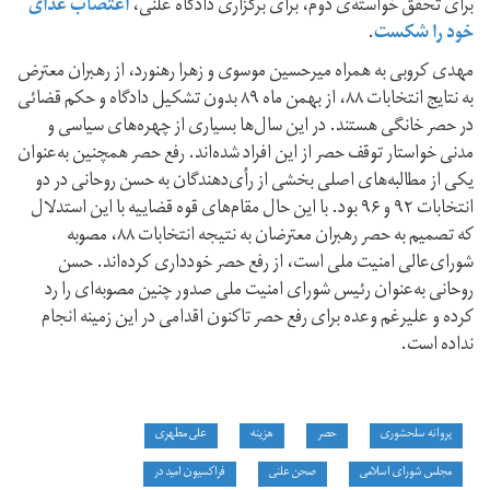
برای تحقق خواسته‌ی دوم، برای برگزاری دادگاه علنی،
اعتصاب غذای
خود را شکست
.
مهدی کروبی به همراه میرحسین موسوی و زهرا رهنورد، از رهبران معترض
به نتایج انتخابات ۸۸، از بهمن ماه ۸۹ بدون تشکیل دادگاه و حکم قضائی
در حصر خانگی هستند. در این سال‌ها بسیاری از چهره‌های سیاسی و
مدنی خواستار توقف حصر از این افراد شده‌اند. رفع حصر همچنین به‌عنوان
یکی از مطالبه‌های اصلی بخشی از رأی‌دهندگان به حسن روحانی در دو
انتخابات ۹۲ و ۹۶ بود. با این حال مقام‌های قوه قضاییه با این استدلال
که تصمیم به حصر رهبران معترضان به نتیجه انتخابات ۸۸، مصوبه
شورای‌عالی امنیت ملی است، از رفع حصر خودداری کرده‌اند. حسن
روحانی به‌عنوان رئیس شورای امنیت ملی صدور چنین مصوبه‌ای را رد
کرده و علیرغم وعده برای رفع حصر تاکنون اقدامی در این زمینه انجام
نداده است.
پروانه سلحشوری
حصر
هزینه
علی مطهری
مجلس شورای اسلامی
صحن علنی
فراکسیون امید در