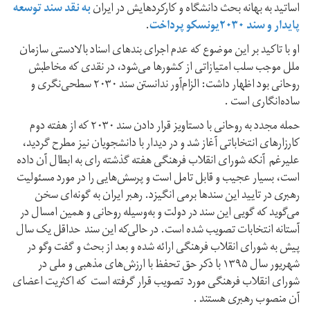
اساتید به بهانه بحث دانشگاه و کارکردهایش در ایران
به نقد سند توسعه
پایدار و سند ۲۰۳۰یونسکو پرداخت
.
او با تاکید بر این موضوع که عدم اجرای بندهای اسناد بالادستی سازمان
ملل موجب سلب امتیازاتی از کشورها می‌شود، در نقدی که مخاطبش
روحانی بود اظهار داشت: الزام‌آور ندانستن سند ۲۰۳۰ سطحی‌نگری و
ساده‌انگاری است .
حمله مجدد به روحانی با دستاویز قرار دادن سند ۲۰۳۰ که از هفته دوم
کارزارهای انتخاباتی آغاز شد و در دیدار با دانشجویان نیز مطرح گردید،
علیرغم آنکه شورای انقلاب فرهنگی هفته گذشته رای به ابطال آن داده
است، بسیار عجیب و قابل تامل است و پرسش‌هایی را در مورد مسئولیت
رهبری در تایید این سندها برمی انگیزد. رهبر ایران به گونه‌ای سخن
می‌گوید که گویی این سند در دولت و به‌وسیله روحانی و همین امسال در
آستانه انتخابات تصویب شده است. در حالی‌که این سند حداقل یک سال
پیش به شورای انقلاب فرهنگی ارائه شده و بعد از بحث و گفت وگو در
شهریور سال ۱۳۹۵ با ذکر حق تحفظ با ارزش‌های مذهبی و ملی در
شورای انقلاب فرهنگی مورد تصویب قرار گرفته است که اکثریت اعضای
آن منصوب رهبری هستند .