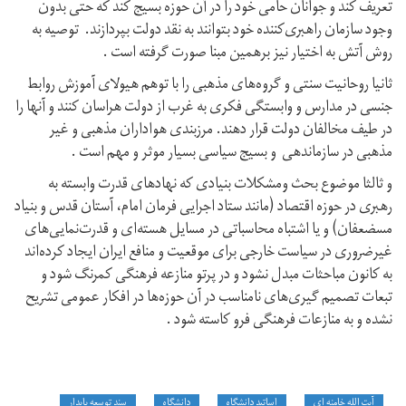
تعریف کند و جوانان حامی خود را در آن حوزه بسیج کند که حتی بدون
وجود سازمان راهبری‌کننده خود بتوانند به نقد دولت بپردازند. توصیه به
روش آتش به اختیار نیز برهمین مبنا صورت گرفته است .
ثانیا روحانیت سنتی و گروه‌های مذهبی را با توهم هیولای آموزش روابط
جنسی در مدارس و وابستگی فکری به غرب از دولت هراسان کنند و آنها را
در طیف مخالفان دولت قرار دهند. مرزبندی هواداران مذهبی و غیر
مذهبی در سازماندهی و بسیج سیاسی بسیار موثر و مهم است .
و ثالثا موضوع بحث ومشکلات بنیادی که نهادهای قدرت وابسته به
رهبری در حوزه اقتصاد (مانند ستاد اجرایی فرمان امام، آستان قدس و بنیاد
مسضعفان) و یا اشتباه محاسباتی در مسایل هسته‌ای و قدرت‌نمایی‌های
غیرضروری در سیاست خارجی برای موقعیت و منافع ایران ایجاد کرده‌اند
به کانون مباحثات مبدل نشود و در پرتو منازعه فرهنگی کمرنگ شود و
تبعات تصمیم گیری‌های نامناسب در آن حوزه‌ها در افکار عمومی تشریح
نشده و به منازعات فرهنگی فرو کاسته شود .
آیت الله خامنه ای
اساتید دانشگاه
دانشگاه
سند توسعه پایدار