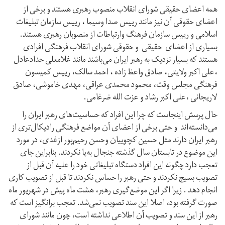
همه اعضای حقیقی شورای انقلاب منصوب رهبری هستند و برخی از
اعضای حقوقی آن نیز مانند رییس صدا وسیما ، رییس سازمان تبلیغات
اسلامی و رییس سازمان فرهنگ وارتباطات از منصوبان رهبری هستند.
بسیاری از اعضای حقیقی و حقوقی شورای انقلاب فرهنگی افرادی
هستند که بسیار نزدیک به رهبر ایران می‌باشند مانند غلامعلی حدادعادل
،علی اکبر ولایتی، صادق واعظ زاده ، احمد سالک، رییس کمیسون
فرهنگی مجلس وقت، محمود محمدی عراقی، مهدی خاموشی، صادق
لاریجانی ،علی اکبر رشاد و عزت الله ضرغامی.
حال پرسش اینجاست که چرا این افراد که حساسیت‌های رهبر ایران را
می‌دانسته‌اند و حتی برخی از اعضای آن مواضع فرهنگی رادیکال‌تری از
رهبر ایران دارند مثل حسین کچوییان وحسن رحیم‌پور ازغدی، در مورد
این موضوع در تابستان سال گذشته جنجال به‌پا نکردند. بنابراین جای
تعجب دارد چگونه این افراد دستگاه تبلیغاتی خود را علیه آن قبل از
تصویب بسیج نکردند و حتی رهبر را حساس نکردند تا قبل از تصویب کاری
انجام دهد . زیرا اگر این موضع‌گیری رهبر، هشت ماه پیش در شهریور ماه
صورت گرفته بود، اصلا این سند تصویب نمی‌‌شد. تعجب برانگیز است که
رهبر از این سند و تصویب آن اطلاعی نداشته است، چون مانند شورای