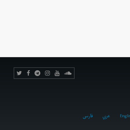
Engli
عربي
فارسى