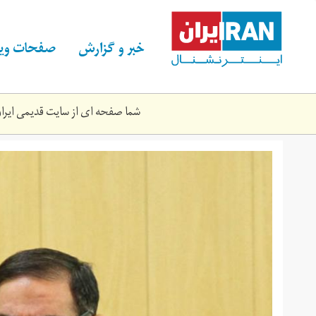
Skip
to
main
خبر و گزارش
صفحات ویژ
content
شما صفحه ای از سایت قدیمی ایران 
25624_l16x9.jpg