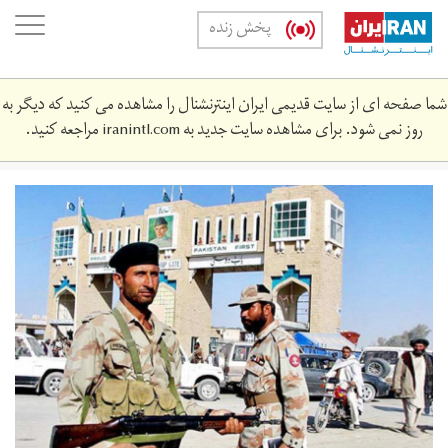
Skip
oggle
پخش زنده
to
ation
main
content
شما صفحه ای از سایت قدیمی ایران اینترنشنال را مشاهده می کنید که دیگر به
روز نمی شود. برای مشاهده سایت جدید به
iranintl.com
مراجعه کنید.
549824df61537.jpg