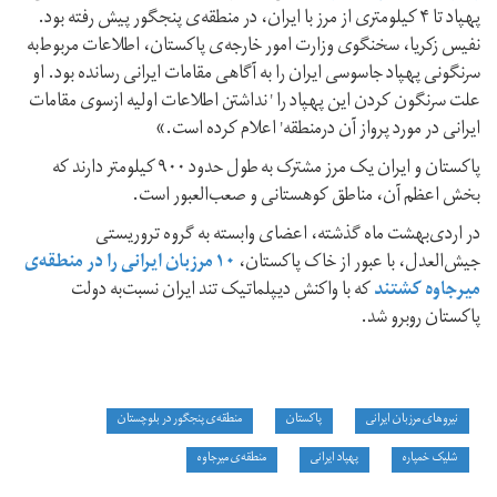
پهپاد تا ۴ کیلومتری از مرز با ایران، در منطقه‌ی پنجگور پیش رفته بود.
نفیس زکریا، سخنگوی وزارت‌ امور خارجه‌ی پاکستان، اطلاعات مربوط‌به
سرنگونی پهپاد جاسوسی ایران را به آگاهی مقامات ایرانی رسانده بود. او
علت سرنگون کردن این پهپاد را ' نداشتن اطلاعات اولیه ازسوی مقامات
ایرانی در مورد پرواز آن درمنطقه' اعلام کرده است.»
پاکستان و ایران یک مرز مشترک به طول حدود ۹۰۰ کیلومتر دارند که
بخش اعظم آن، مناطق کوهستانی و صعب‌العبور است.
در اردی‌بهشت ماه گذشته، اعضای وابسته به گروه تروریستی
جیش‌العدل، با عبور از خاک پاکستان،
۱۰ مرزبان ایرانی را در منطقه‌ی
میرجاوه کشتند
که با واکنش دیپلماتیک تند ایران نسبت‌به دولت
پاکستان روبرو شد.
نیروهای مرزبان ایرانی
پاکستان
منطقه‌ی پنجگور در بلوچستان
شلیک خمپاره‌
پهپاد ایرانی
منطقه‌ی میرجاوه