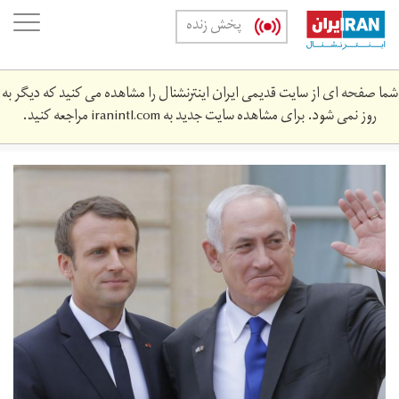
Skip
oggle
پخش زنده
to
ation
main
content
شما صفحه ای از سایت قدیمی ایران اینترنشنال را مشاهده می کنید که دیگر به
روز نمی شود. برای مشاهده سایت جدید به
iranintl.com
مراجعه کنید.
dc9152a1-
dd65-
4dcf-
a90b-
5aee64e14_cx0_cy13_cw0_w1200_r1_s.jpg