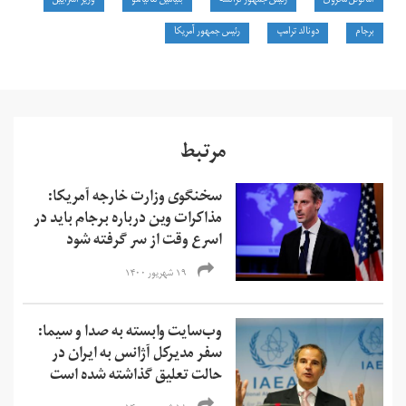
امانوئل مکرون
رئیس جمهور فرانسه
بنیامین نتانیاهو
وزیر اسراییل
برجام
دونالد ترامپ
رئیس جمهور آمریکا
مرتبط
سخنگوی وزارت خارجه آمریکا:
مذاکرات وین درباره برجام باید در
اسرع وقت از سر گرفته شود
۱۹ شهریور ۱۴۰۰
وب‌سایت وابسته به صدا و سیما:
سفر مدیرکل آژانس به ایران در
حالت تعلیق گذاشته شده است