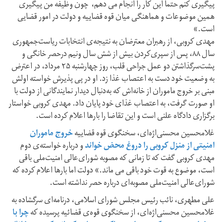
پیگیری کنم حتما این کار را انجام می دهم، چون وظیفه من پیگیری
همین موضوعات و هماهنگی میان قوه قضاییه و دولت در امور قضایی
است.»
مهدی کروبی، از رهبران معترضان به نتیجه‌ی انتخابات ریاست‌جمهوری
سال ۸۸، پس از سپری‌کردن بیش از شش سال ونیم درحصر خانگی و
پشت‌سرگذاشتن دو عمل جراحی قلب، روز چهارشنبه ۲۵ مرداد، در اعترض
به وضعیت خود دست به اعتصاب غذا زد. او در پی پذیرش خواسته اولش
مبنی بر خروج ماموران از خانه‌اش که به‌دنبال دیدار نمایندگانی از دولت با
او صورت گرفت، به اعتصاب غذای خود پایان داد. مهدی کروبی خواستار
برگزاری دادگاه علنی است و این تقاضا را بارها اعلام کرده است.
غلامحسین محسنی‌اژه‌ای، سخنگوی قوه قضاییه
خروج ماموران
امنیتی از منزل کروبی را دروغ محض خواند
و درباره خواسته‌ی دوم
مهدی کروبی گفت که تا زمانی که مصوبه شورای‌عالی امنیت‌ملی باقی
است، موضوع به قوت خود باقی می ماند.» دولت اما بارها اعلام کرده که
شورای‌عالی امنیت‌ملی مصوبه‌ای درباره حصر نداشته است.
علی مطهری، نائب رئیس مجلس شورای اسلامی، درنامه‌ای سرگشاده به
غلامحسین محسنی‌اژه‌ای، از سخنگوی قوه‌ی قضائیه پرسیده که
چرا با