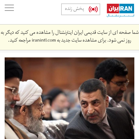
Skip
oggle
پخش زنده
to
ation
main
content
شما صفحه ای از سایت قدیمی ایران اینترنشنال را مشاهده می کنید که دیگر به
روز نمی شود. برای مشاهده سایت جدید به
iranintl.com
مراجعه کنید.
c2fb8bea-
813a-
4013-
b473-
caf0c8dfd266_w1023_r1_s.jpg